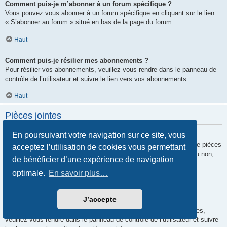
Comment puis-je m’abonner à un forum spécifique ?
Vous pouvez vous abonner à un forum spécifique en cliquant sur le lien
« S’abonner au forum » situé en bas de la page du forum.
Haut
Comment puis-je résilier mes abonnements ?
Pour résilier vos abonnements, veuillez vous rendre dans le panneau de
contrôle de l’utilisateur et suivre le lien vers vos abonnements.
Haut
Pièces jointes
En poursuivant votre navigation sur ce site, vous
Quelles pièces jointes sont autorisées sur ce forum ?
Chaque administrateur peut autoriser ou interdire certains types de pièces
acceptez l’utilisation de cookies vous permettant
jointes. Si vous n’êtes pas certain de savoir ce qui est autorisé ou non,
de bénéficier d’une expérience de navigation
nous vous invitons à contacter un administrateur du forum.
optimale.
En savoir plus…
Haut
J’accepte
Comment puis-je retrouver toutes mes pièces jointes ?
Pour retrouver la liste des pièces jointes que vous avez transférées,
veuillez vous rendre dans le panneau de contrôle de l’utilisateur et suivre