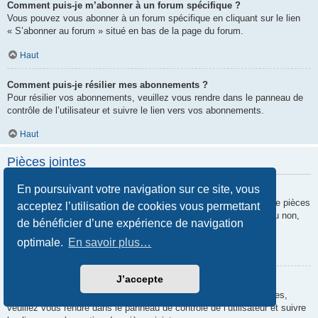
Comment puis-je m’abonner à un forum spécifique ?
Vous pouvez vous abonner à un forum spécifique en cliquant sur le lien
« S’abonner au forum » situé en bas de la page du forum.
Haut
Comment puis-je résilier mes abonnements ?
Pour résilier vos abonnements, veuillez vous rendre dans le panneau de
contrôle de l’utilisateur et suivre le lien vers vos abonnements.
Haut
Pièces jointes
En poursuivant votre navigation sur ce site, vous
Quelles pièces jointes sont autorisées sur ce forum ?
Chaque administrateur peut autoriser ou interdire certains types de pièces
acceptez l’utilisation de cookies vous permettant
jointes. Si vous n’êtes pas certain de savoir ce qui est autorisé ou non,
de bénéficier d’une expérience de navigation
nous vous invitons à contacter un administrateur du forum.
optimale.
En savoir plus…
Haut
J’accepte
Comment puis-je retrouver toutes mes pièces jointes ?
Pour retrouver la liste des pièces jointes que vous avez transférées,
veuillez vous rendre dans le panneau de contrôle de l’utilisateur et suivre