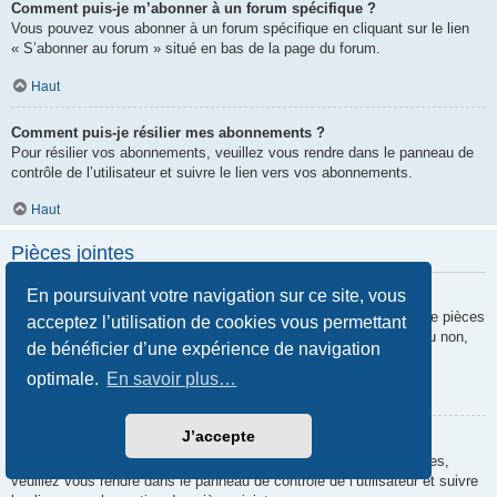
Comment puis-je m’abonner à un forum spécifique ?
Vous pouvez vous abonner à un forum spécifique en cliquant sur le lien
« S’abonner au forum » situé en bas de la page du forum.
Haut
Comment puis-je résilier mes abonnements ?
Pour résilier vos abonnements, veuillez vous rendre dans le panneau de
contrôle de l’utilisateur et suivre le lien vers vos abonnements.
Haut
Pièces jointes
En poursuivant votre navigation sur ce site, vous
Quelles pièces jointes sont autorisées sur ce forum ?
Chaque administrateur peut autoriser ou interdire certains types de pièces
acceptez l’utilisation de cookies vous permettant
jointes. Si vous n’êtes pas certain de savoir ce qui est autorisé ou non,
de bénéficier d’une expérience de navigation
nous vous invitons à contacter un administrateur du forum.
optimale.
En savoir plus…
Haut
J’accepte
Comment puis-je retrouver toutes mes pièces jointes ?
Pour retrouver la liste des pièces jointes que vous avez transférées,
veuillez vous rendre dans le panneau de contrôle de l’utilisateur et suivre