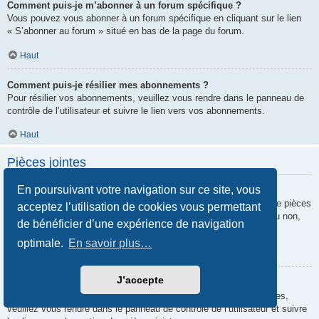
Comment puis-je m’abonner à un forum spécifique ?
Vous pouvez vous abonner à un forum spécifique en cliquant sur le lien
« S’abonner au forum » situé en bas de la page du forum.
Haut
Comment puis-je résilier mes abonnements ?
Pour résilier vos abonnements, veuillez vous rendre dans le panneau de
contrôle de l’utilisateur et suivre le lien vers vos abonnements.
Haut
Pièces jointes
En poursuivant votre navigation sur ce site, vous
Quelles pièces jointes sont autorisées sur ce forum ?
Chaque administrateur peut autoriser ou interdire certains types de pièces
acceptez l’utilisation de cookies vous permettant
jointes. Si vous n’êtes pas certain de savoir ce qui est autorisé ou non,
de bénéficier d’une expérience de navigation
nous vous invitons à contacter un administrateur du forum.
optimale.
En savoir plus…
Haut
J’accepte
Comment puis-je retrouver toutes mes pièces jointes ?
Pour retrouver la liste des pièces jointes que vous avez transférées,
veuillez vous rendre dans le panneau de contrôle de l’utilisateur et suivre