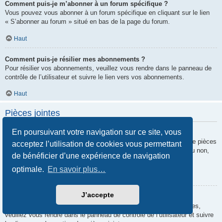
Comment puis-je m’abonner à un forum spécifique ?
Vous pouvez vous abonner à un forum spécifique en cliquant sur le lien
« S’abonner au forum » situé en bas de la page du forum.
Haut
Comment puis-je résilier mes abonnements ?
Pour résilier vos abonnements, veuillez vous rendre dans le panneau de
contrôle de l’utilisateur et suivre le lien vers vos abonnements.
Haut
Pièces jointes
En poursuivant votre navigation sur ce site, vous
Quelles pièces jointes sont autorisées sur ce forum ?
Chaque administrateur peut autoriser ou interdire certains types de pièces
acceptez l’utilisation de cookies vous permettant
jointes. Si vous n’êtes pas certain de savoir ce qui est autorisé ou non,
de bénéficier d’une expérience de navigation
nous vous invitons à contacter un administrateur du forum.
optimale.
En savoir plus…
Haut
J’accepte
Comment puis-je retrouver toutes mes pièces jointes ?
Pour retrouver la liste des pièces jointes que vous avez transférées,
veuillez vous rendre dans le panneau de contrôle de l’utilisateur et suivre