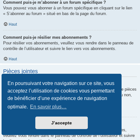
Comment puis-je m’abonner à un forum spécifique ?
Vous pouvez vous abonner à un forum spécifique en cliquant sur le lien
« S’abonner au forum » situé en bas de la page du forum.
Haut
Comment puis-je résilier mes abonnements ?
Pour résilier vos abonnements, veuillez vous rendre dans le panneau de
contrôle de l’utilisateur et suivre le lien vers vos abonnements.
Haut
Pièces jointes
En poursuivant votre navigation sur ce site, vous
Quelles pièces jointes sont autorisées sur ce forum ?
Chaque administrateur peut autoriser ou interdire certains types de pièces
acceptez l’utilisation de cookies vous permettant
jointes. Si vous n’êtes pas certain de savoir ce qui est autorisé ou non,
de bénéficier d’une expérience de navigation
nous vous invitons à contacter un administrateur du forum.
optimale.
En savoir plus…
Haut
J’accepte
Comment puis-je retrouver toutes mes pièces jointes ?
Pour retrouver la liste des pièces jointes que vous avez transférées,
veuillez vous rendre dans le panneau de contrôle de l’utilisateur et suivre