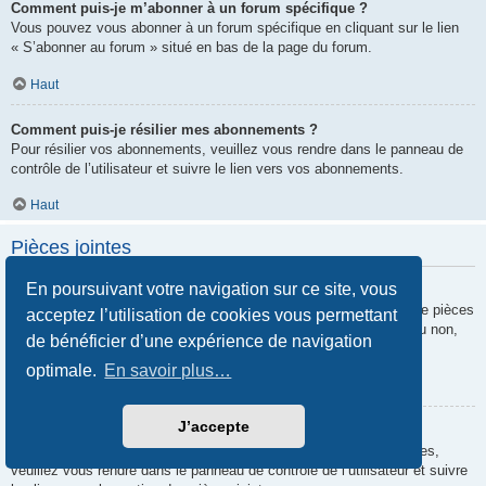
Comment puis-je m’abonner à un forum spécifique ?
Vous pouvez vous abonner à un forum spécifique en cliquant sur le lien
« S’abonner au forum » situé en bas de la page du forum.
Haut
Comment puis-je résilier mes abonnements ?
Pour résilier vos abonnements, veuillez vous rendre dans le panneau de
contrôle de l’utilisateur et suivre le lien vers vos abonnements.
Haut
Pièces jointes
En poursuivant votre navigation sur ce site, vous
Quelles pièces jointes sont autorisées sur ce forum ?
Chaque administrateur peut autoriser ou interdire certains types de pièces
acceptez l’utilisation de cookies vous permettant
jointes. Si vous n’êtes pas certain de savoir ce qui est autorisé ou non,
de bénéficier d’une expérience de navigation
nous vous invitons à contacter un administrateur du forum.
optimale.
En savoir plus…
Haut
J’accepte
Comment puis-je retrouver toutes mes pièces jointes ?
Pour retrouver la liste des pièces jointes que vous avez transférées,
veuillez vous rendre dans le panneau de contrôle de l’utilisateur et suivre