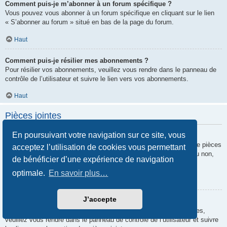
Comment puis-je m’abonner à un forum spécifique ?
Vous pouvez vous abonner à un forum spécifique en cliquant sur le lien
« S’abonner au forum » situé en bas de la page du forum.
Haut
Comment puis-je résilier mes abonnements ?
Pour résilier vos abonnements, veuillez vous rendre dans le panneau de
contrôle de l’utilisateur et suivre le lien vers vos abonnements.
Haut
Pièces jointes
En poursuivant votre navigation sur ce site, vous
Quelles pièces jointes sont autorisées sur ce forum ?
Chaque administrateur peut autoriser ou interdire certains types de pièces
acceptez l’utilisation de cookies vous permettant
jointes. Si vous n’êtes pas certain de savoir ce qui est autorisé ou non,
de bénéficier d’une expérience de navigation
nous vous invitons à contacter un administrateur du forum.
optimale.
En savoir plus…
Haut
J’accepte
Comment puis-je retrouver toutes mes pièces jointes ?
Pour retrouver la liste des pièces jointes que vous avez transférées,
veuillez vous rendre dans le panneau de contrôle de l’utilisateur et suivre