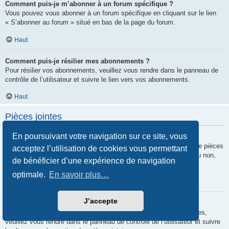
Comment puis-je m’abonner à un forum spécifique ?
Vous pouvez vous abonner à un forum spécifique en cliquant sur le lien
« S’abonner au forum » situé en bas de la page du forum.
Haut
Comment puis-je résilier mes abonnements ?
Pour résilier vos abonnements, veuillez vous rendre dans le panneau de
contrôle de l’utilisateur et suivre le lien vers vos abonnements.
Haut
Pièces jointes
En poursuivant votre navigation sur ce site, vous
Quelles pièces jointes sont autorisées sur ce forum ?
Chaque administrateur peut autoriser ou interdire certains types de pièces
acceptez l’utilisation de cookies vous permettant
jointes. Si vous n’êtes pas certain de savoir ce qui est autorisé ou non,
de bénéficier d’une expérience de navigation
nous vous invitons à contacter un administrateur du forum.
optimale.
En savoir plus…
Haut
J’accepte
Comment puis-je retrouver toutes mes pièces jointes ?
Pour retrouver la liste des pièces jointes que vous avez transférées,
veuillez vous rendre dans le panneau de contrôle de l’utilisateur et suivre