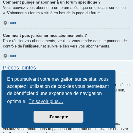
Comment puis-je m’abonner à un forum spécifique ?
Vous pouvez vous abonner à un forum spécifique en cliquant sur le lien
« S’abonner au forum » situé en bas de la page du forum.
Haut
Comment puis-je résilier mes abonnements ?
Pour résilier vos abonnements, veuillez vous rendre dans le panneau de
contrôle de l’utilisateur et suivre le lien vers vos abonnements.
Haut
Pièces jointes
En poursuivant votre navigation sur ce site, vous
Quelles pièces jointes sont autorisées sur ce forum ?
Chaque administrateur peut autoriser ou interdire certains types de pièces
acceptez l’utilisation de cookies vous permettant
jointes. Si vous n’êtes pas certain de savoir ce qui est autorisé ou non,
de bénéficier d’une expérience de navigation
nous vous invitons à contacter un administrateur du forum.
optimale.
En savoir plus…
Haut
J’accepte
Comment puis-je retrouver toutes mes pièces jointes ?
Pour retrouver la liste des pièces jointes que vous avez transférées,
veuillez vous rendre dans le panneau de contrôle de l’utilisateur et suivre