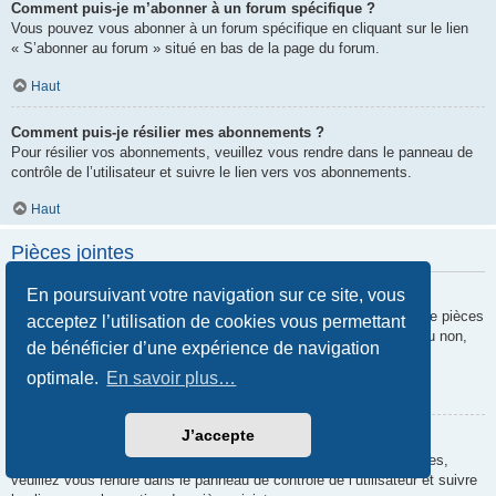
Comment puis-je m’abonner à un forum spécifique ?
Vous pouvez vous abonner à un forum spécifique en cliquant sur le lien
« S’abonner au forum » situé en bas de la page du forum.
Haut
Comment puis-je résilier mes abonnements ?
Pour résilier vos abonnements, veuillez vous rendre dans le panneau de
contrôle de l’utilisateur et suivre le lien vers vos abonnements.
Haut
Pièces jointes
En poursuivant votre navigation sur ce site, vous
Quelles pièces jointes sont autorisées sur ce forum ?
Chaque administrateur peut autoriser ou interdire certains types de pièces
acceptez l’utilisation de cookies vous permettant
jointes. Si vous n’êtes pas certain de savoir ce qui est autorisé ou non,
de bénéficier d’une expérience de navigation
nous vous invitons à contacter un administrateur du forum.
optimale.
En savoir plus…
Haut
J’accepte
Comment puis-je retrouver toutes mes pièces jointes ?
Pour retrouver la liste des pièces jointes que vous avez transférées,
veuillez vous rendre dans le panneau de contrôle de l’utilisateur et suivre