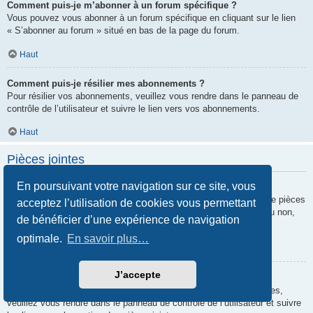
Comment puis-je m’abonner à un forum spécifique ?
Vous pouvez vous abonner à un forum spécifique en cliquant sur le lien
« S’abonner au forum » situé en bas de la page du forum.
Haut
Comment puis-je résilier mes abonnements ?
Pour résilier vos abonnements, veuillez vous rendre dans le panneau de
contrôle de l’utilisateur et suivre le lien vers vos abonnements.
Haut
Pièces jointes
En poursuivant votre navigation sur ce site, vous
Quelles pièces jointes sont autorisées sur ce forum ?
Chaque administrateur peut autoriser ou interdire certains types de pièces
acceptez l’utilisation de cookies vous permettant
jointes. Si vous n’êtes pas certain de savoir ce qui est autorisé ou non,
de bénéficier d’une expérience de navigation
nous vous invitons à contacter un administrateur du forum.
optimale.
En savoir plus…
Haut
J’accepte
Comment puis-je retrouver toutes mes pièces jointes ?
Pour retrouver la liste des pièces jointes que vous avez transférées,
veuillez vous rendre dans le panneau de contrôle de l’utilisateur et suivre