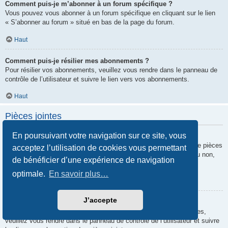
Comment puis-je m’abonner à un forum spécifique ?
Vous pouvez vous abonner à un forum spécifique en cliquant sur le lien
« S’abonner au forum » situé en bas de la page du forum.
Haut
Comment puis-je résilier mes abonnements ?
Pour résilier vos abonnements, veuillez vous rendre dans le panneau de
contrôle de l’utilisateur et suivre le lien vers vos abonnements.
Haut
Pièces jointes
En poursuivant votre navigation sur ce site, vous
Quelles pièces jointes sont autorisées sur ce forum ?
Chaque administrateur peut autoriser ou interdire certains types de pièces
acceptez l’utilisation de cookies vous permettant
jointes. Si vous n’êtes pas certain de savoir ce qui est autorisé ou non,
de bénéficier d’une expérience de navigation
nous vous invitons à contacter un administrateur du forum.
optimale.
En savoir plus…
Haut
J’accepte
Comment puis-je retrouver toutes mes pièces jointes ?
Pour retrouver la liste des pièces jointes que vous avez transférées,
veuillez vous rendre dans le panneau de contrôle de l’utilisateur et suivre