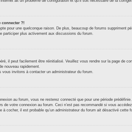
internet ait un problème de configuration et qu’il soit nécessaire de la corriger
e connecter ?!
pte pour une quelconque raison. De plus, beaucoup de forums suppriment périodi
de participer plus activement aux discussions du forum.
, il peut facilement être réinitialisé. Veuillez vous rendre sur la page de c
 de nouveau rapidement.
s vous invitons à contacter un administrateur du forum.
exion au forum, vous ne resterez connecté que pour une période prédéfinie. C
ors de votre connexion au forum. Ceci n’est pas recommandé si vous accédez 
e à cocher, il est probable qu’un administrateur du forum ait désactivé cette fo