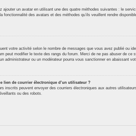
z ajouter un avatar en utilisant une des quatre méthodes suivantes : le service
 fonctionnalité des avatars et des méthodes qu’ils veuillent rendre disponibl
quent votre activité selon le nombre de messages que vous avez publié ou iden
rum peut modifier le texte des rangs du forum. Merci de ne pas abuser de ce
t un administrateur ou un modérateur pourra vous sanctionner en abaissant v
 lien de courrier électronique d’un utilisateur ?
teurs inscrits peuvent envoyer des courriers électroniques aux autres utilisate
veillants ou des robots.