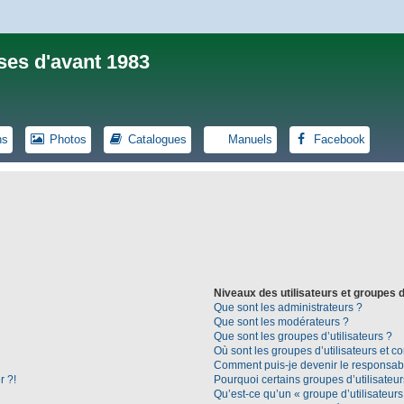
ses d'avant 1983
ns
Photos
Catalogues
Manuels
Facebook
Niveaux des utilisateurs et groupes d
Que sont les administrateurs ?
Que sont les modérateurs ?
Que sont les groupes d’utilisateurs ?
Où sont les groupes d’utilisateurs et c
Comment puis-je devenir le responsable
r ?!
Pourquoi certains groupes d’utilisateu
Qu’est-ce qu’un « groupe d’utilisateurs