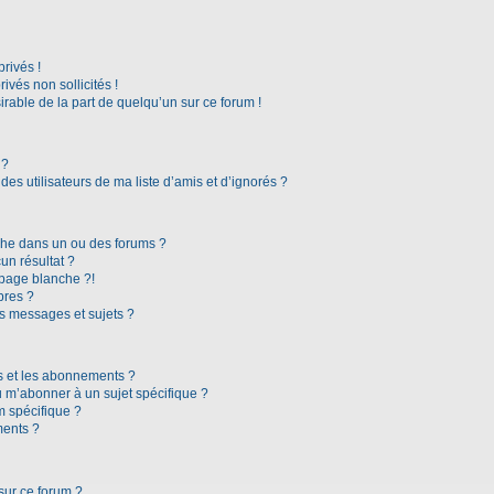
rivés !
vés non sollicités !
irable de la part de quelqu’un sur ce forum !
 ?
es utilisateurs de ma liste d’amis et d’ignorés ?
che dans un ou des forums ?
n résultat ?
page blanche ?!
bres ?
s messages et sujets ?
ris et les abonnements ?
 m’abonner à un sujet spécifique ?
 spécifique ?
ments ?
sur ce forum ?