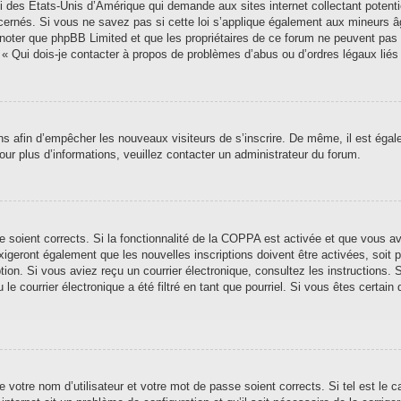
i des États-Unis d’Amérique qui demande aux sites internet collectant poten
ernés. Si vous ne savez pas si cette loi s’applique également aux mineurs â
ez noter que phpBB Limited et que les propriétaires de ce forum ne peuvent pas
n « Qui dois-je contacter à propos de problèmes d’abus ou d’ordres légaux liés
ions afin d’empêcher les nouveaux visiteurs de s’inscrire. De même, il est éga
 Pour plus d’informations, veuillez contacter un administrateur du forum.
se soient corrects. Si la fonctionnalité de la COPPA est activée et que vous a
xigeront également que les nouvelles inscriptions doivent être activées, soit
iption. Si vous aviez reçu un courrier électronique, consultez les instructions
 courrier électronique a été filtré en tant que pourriel. Si vous êtes certain 
 votre nom d’utilisateur et votre mot de passe soient corrects. Si tel est le 