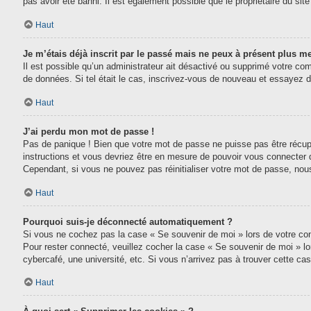
pas avoir été banni. Il est également possible que le propriétaire du site 
Haut
Je m’étais déjà inscrit par le passé mais ne peux à présent plus m
Il est possible qu’un administrateur ait désactivé ou supprimé votre com
de données. Si tel était le cas, inscrivez-vous de nouveau et essayez 
Haut
J’ai perdu mon mot de passe !
Pas de panique ! Bien que votre mot de passe ne puisse pas être récupéré
instructions et vous devriez être en mesure de pouvoir vous connecter
Cependant, si vous ne pouvez pas réinitialiser votre mot de passe, nou
Haut
Pourquoi suis-je déconnecté automatiquement ?
Si vous ne cochez pas la case « Se souvenir de moi » lors de votre conn
Pour rester connecté, veuillez cocher la case « Se souvenir de moi » l
cybercafé, une université, etc. Si vous n’arrivez pas à trouver cette cas
Haut