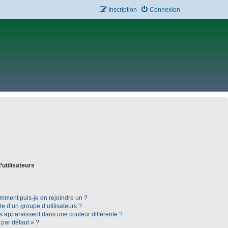
Inscription
Connexion
’utilisateurs
omment puis-je en rejoindre un ?
 d’un groupe d’utilisateurs ?
rs apparaissent dans une couleur différente ?
 par défaut » ?