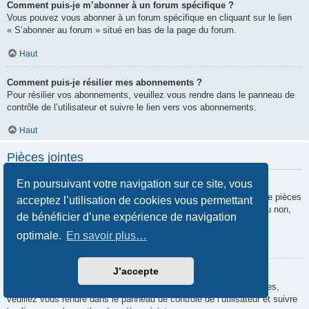
Comment puis-je m’abonner à un forum spécifique ?
Vous pouvez vous abonner à un forum spécifique en cliquant sur le lien
« S’abonner au forum » situé en bas de la page du forum.
Haut
Comment puis-je résilier mes abonnements ?
Pour résilier vos abonnements, veuillez vous rendre dans le panneau de
contrôle de l’utilisateur et suivre le lien vers vos abonnements.
Haut
Pièces jointes
En poursuivant votre navigation sur ce site, vous
Quelles pièces jointes sont autorisées sur ce forum ?
Chaque administrateur peut autoriser ou interdire certains types de pièces
acceptez l’utilisation de cookies vous permettant
jointes. Si vous n’êtes pas certain de savoir ce qui est autorisé ou non,
de bénéficier d’une expérience de navigation
nous vous invitons à contacter un administrateur du forum.
optimale.
En savoir plus…
Haut
J’accepte
Comment puis-je retrouver toutes mes pièces jointes ?
Pour retrouver la liste des pièces jointes que vous avez transférées,
veuillez vous rendre dans le panneau de contrôle de l’utilisateur et suivre