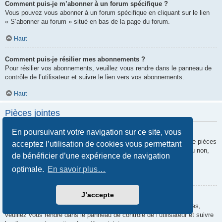
Comment puis-je m’abonner à un forum spécifique ?
Vous pouvez vous abonner à un forum spécifique en cliquant sur le lien
« S’abonner au forum » situé en bas de la page du forum.
Haut
Comment puis-je résilier mes abonnements ?
Pour résilier vos abonnements, veuillez vous rendre dans le panneau de
contrôle de l’utilisateur et suivre le lien vers vos abonnements.
Haut
Pièces jointes
En poursuivant votre navigation sur ce site, vous
Quelles pièces jointes sont autorisées sur ce forum ?
Chaque administrateur peut autoriser ou interdire certains types de pièces
acceptez l’utilisation de cookies vous permettant
jointes. Si vous n’êtes pas certain de savoir ce qui est autorisé ou non,
de bénéficier d’une expérience de navigation
nous vous invitons à contacter un administrateur du forum.
optimale.
En savoir plus…
Haut
J’accepte
Comment puis-je retrouver toutes mes pièces jointes ?
Pour retrouver la liste des pièces jointes que vous avez transférées,
veuillez vous rendre dans le panneau de contrôle de l’utilisateur et suivre