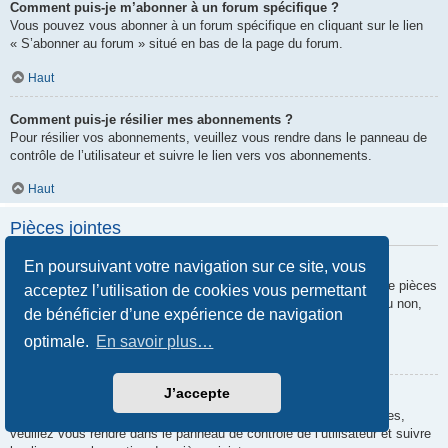
Comment puis-je m’abonner à un forum spécifique ?
Vous pouvez vous abonner à un forum spécifique en cliquant sur le lien
« S’abonner au forum » situé en bas de la page du forum.
Haut
Comment puis-je résilier mes abonnements ?
Pour résilier vos abonnements, veuillez vous rendre dans le panneau de
contrôle de l’utilisateur et suivre le lien vers vos abonnements.
Haut
Pièces jointes
En poursuivant votre navigation sur ce site, vous
Quelles pièces jointes sont autorisées sur ce forum ?
Chaque administrateur peut autoriser ou interdire certains types de pièces
acceptez l’utilisation de cookies vous permettant
jointes. Si vous n’êtes pas certain de savoir ce qui est autorisé ou non,
de bénéficier d’une expérience de navigation
nous vous invitons à contacter un administrateur du forum.
optimale.
En savoir plus…
Haut
J’accepte
Comment puis-je retrouver toutes mes pièces jointes ?
Pour retrouver la liste des pièces jointes que vous avez transférées,
veuillez vous rendre dans le panneau de contrôle de l’utilisateur et suivre