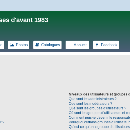
ses d'avant 1983
ns
Photos
Catalogues
Manuels
Facebook
Niveaux des utilisateurs et groupes d
Que sont les administrateurs ?
Que sont les modérateurs ?
Que sont les groupes d’utilisateurs ?
Où sont les groupes d’utilisateurs et c
Comment puis-je devenir le responsable
r ?!
Pourquoi certains groupes d’utilisateu
Qu’est-ce qu’un « groupe d’utilisateurs