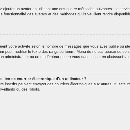
z ajouter un avatar en utilisant une des quatre méthodes suivantes : le service
 fonctionnalité des avatars et des méthodes qu’ils veuillent rendre disponibl
quent votre activité selon le nombre de messages que vous avez publié ou iden
rum peut modifier le texte des rangs du forum. Merci de ne pas abuser de ce
t un administrateur ou un modérateur pourra vous sanctionner en abaissant v
 lien de courrier électronique d’un utilisateur ?
teurs inscrits peuvent envoyer des courriers électroniques aux autres utilisate
veillants ou des robots.