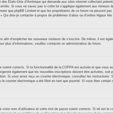
i des États-Unis d’Amérique qui demande aux sites internet collectant poten
ernés. Si vous ne savez pas si cette loi s’applique également aux mineurs â
ez noter que phpBB Limited et que les propriétaires de ce forum ne peuvent pas
n « Qui dois-je contacter à propos de problèmes d’abus ou d’ordres légaux liés
ions afin d’empêcher les nouveaux visiteurs de s’inscrire. De même, il est éga
 Pour plus d’informations, veuillez contacter un administrateur du forum.
se soient corrects. Si la fonctionnalité de la COPPA est activée et que vous a
xigeront également que les nouvelles inscriptions doivent être activées, soit
iption. Si vous aviez reçu un courrier électronique, consultez les instructions
 courrier électronique a été filtré en tant que pourriel. Si vous êtes certain 
 votre nom d’utilisateur et votre mot de passe soient corrects. Si tel est le 