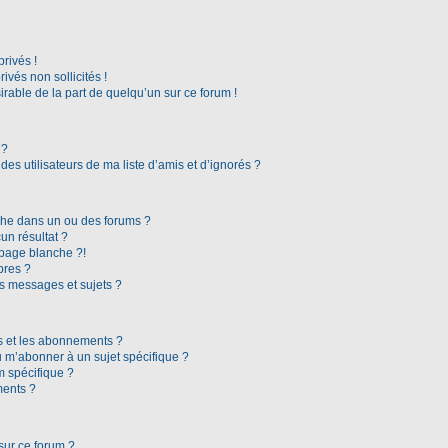
rivés !
vés non sollicités !
irable de la part de quelqu’un sur ce forum !
 ?
es utilisateurs de ma liste d’amis et d’ignorés ?
che dans un ou des forums ?
n résultat ?
page blanche ?!
bres ?
s messages et sujets ?
ris et les abonnements ?
 m’abonner à un sujet spécifique ?
 spécifique ?
ments ?
sur ce forum ?