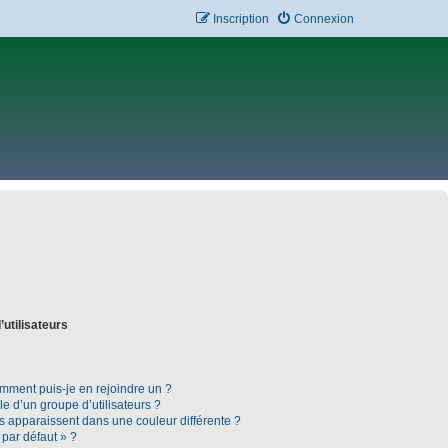
Inscription
Connexion
’utilisateurs
omment puis-je en rejoindre un ?
 d’un groupe d’utilisateurs ?
rs apparaissent dans une couleur différente ?
 par défaut » ?