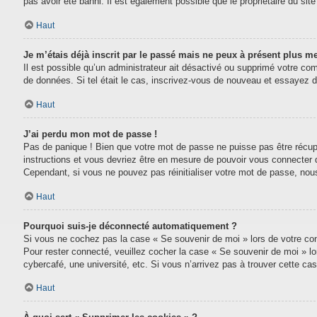
pas avoir été banni. Il est également possible que le propriétaire du site 
Haut
Je m’étais déjà inscrit par le passé mais ne peux à présent plus m
Il est possible qu’un administrateur ait désactivé ou supprimé votre com
de données. Si tel était le cas, inscrivez-vous de nouveau et essayez 
Haut
J’ai perdu mon mot de passe !
Pas de panique ! Bien que votre mot de passe ne puisse pas être récupéré
instructions et vous devriez être en mesure de pouvoir vous connecter
Cependant, si vous ne pouvez pas réinitialiser votre mot de passe, nou
Haut
Pourquoi suis-je déconnecté automatiquement ?
Si vous ne cochez pas la case « Se souvenir de moi » lors de votre conn
Pour rester connecté, veuillez cocher la case « Se souvenir de moi » l
cybercafé, une université, etc. Si vous n’arrivez pas à trouver cette cas
Haut