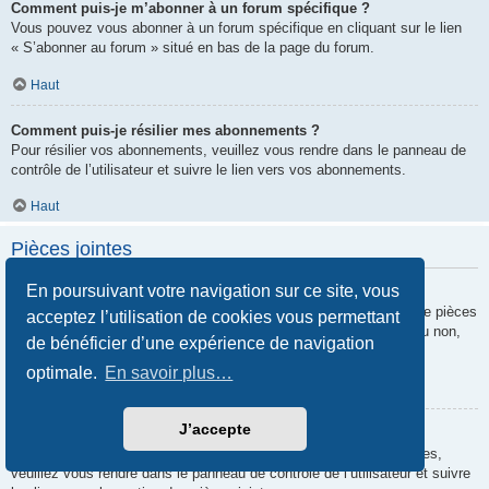
Comment puis-je m’abonner à un forum spécifique ?
Vous pouvez vous abonner à un forum spécifique en cliquant sur le lien
« S’abonner au forum » situé en bas de la page du forum.
Haut
Comment puis-je résilier mes abonnements ?
Pour résilier vos abonnements, veuillez vous rendre dans le panneau de
contrôle de l’utilisateur et suivre le lien vers vos abonnements.
Haut
Pièces jointes
En poursuivant votre navigation sur ce site, vous
Quelles pièces jointes sont autorisées sur ce forum ?
Chaque administrateur peut autoriser ou interdire certains types de pièces
acceptez l’utilisation de cookies vous permettant
jointes. Si vous n’êtes pas certain de savoir ce qui est autorisé ou non,
de bénéficier d’une expérience de navigation
nous vous invitons à contacter un administrateur du forum.
optimale.
En savoir plus…
Haut
J’accepte
Comment puis-je retrouver toutes mes pièces jointes ?
Pour retrouver la liste des pièces jointes que vous avez transférées,
veuillez vous rendre dans le panneau de contrôle de l’utilisateur et suivre