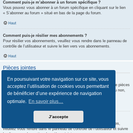
Comment puis-je m’abonner à un forum spécifique ?
Vous pouvez vous abonner à un forum spécifique en cliquant sur le lien
« S’abonner au forum » situé en bas de la page du forum.
Haut
Comment puis-je résilier mes abonnements ?
Pour résilier vos abonnements, veuillez vous rendre dans le panneau de
contrôle de l’utilisateur et suivre le lien vers vos abonnements.
Haut
Pièces jointes
En poursuivant votre navigation sur ce site, vous
Quelles pièces jointes sont autorisées sur ce forum ?
Chaque administrateur peut autoriser ou interdire certains types de pièces
acceptez l’utilisation de cookies vous permettant
jointes. Si vous n’êtes pas certain de savoir ce qui est autorisé ou non,
de bénéficier d’une expérience de navigation
nous vous invitons à contacter un administrateur du forum.
optimale.
En savoir plus…
Haut
J’accepte
Comment puis-je retrouver toutes mes pièces jointes ?
Pour retrouver la liste des pièces jointes que vous avez transférées,
veuillez vous rendre dans le panneau de contrôle de l’utilisateur et suivre