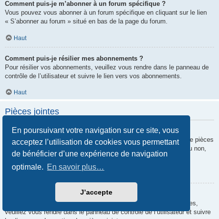
Comment puis-je m’abonner à un forum spécifique ?
Vous pouvez vous abonner à un forum spécifique en cliquant sur le lien
« S’abonner au forum » situé en bas de la page du forum.
Haut
Comment puis-je résilier mes abonnements ?
Pour résilier vos abonnements, veuillez vous rendre dans le panneau de
contrôle de l’utilisateur et suivre le lien vers vos abonnements.
Haut
Pièces jointes
En poursuivant votre navigation sur ce site, vous
Quelles pièces jointes sont autorisées sur ce forum ?
Chaque administrateur peut autoriser ou interdire certains types de pièces
acceptez l’utilisation de cookies vous permettant
jointes. Si vous n’êtes pas certain de savoir ce qui est autorisé ou non,
de bénéficier d’une expérience de navigation
nous vous invitons à contacter un administrateur du forum.
optimale.
En savoir plus…
Haut
J’accepte
Comment puis-je retrouver toutes mes pièces jointes ?
Pour retrouver la liste des pièces jointes que vous avez transférées,
veuillez vous rendre dans le panneau de contrôle de l’utilisateur et suivre