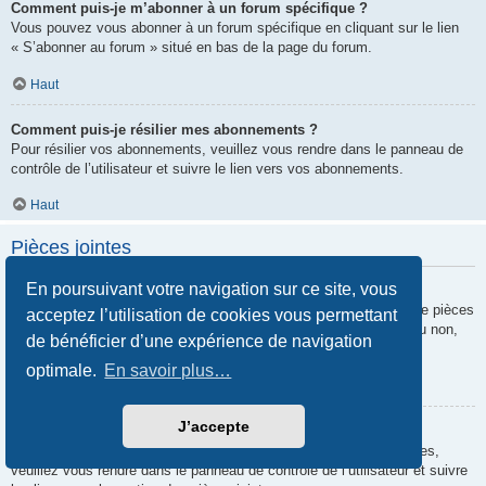
Comment puis-je m’abonner à un forum spécifique ?
Vous pouvez vous abonner à un forum spécifique en cliquant sur le lien
« S’abonner au forum » situé en bas de la page du forum.
Haut
Comment puis-je résilier mes abonnements ?
Pour résilier vos abonnements, veuillez vous rendre dans le panneau de
contrôle de l’utilisateur et suivre le lien vers vos abonnements.
Haut
Pièces jointes
En poursuivant votre navigation sur ce site, vous
Quelles pièces jointes sont autorisées sur ce forum ?
Chaque administrateur peut autoriser ou interdire certains types de pièces
acceptez l’utilisation de cookies vous permettant
jointes. Si vous n’êtes pas certain de savoir ce qui est autorisé ou non,
de bénéficier d’une expérience de navigation
nous vous invitons à contacter un administrateur du forum.
optimale.
En savoir plus…
Haut
J’accepte
Comment puis-je retrouver toutes mes pièces jointes ?
Pour retrouver la liste des pièces jointes que vous avez transférées,
veuillez vous rendre dans le panneau de contrôle de l’utilisateur et suivre