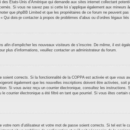
i des États-Unis d’Amérique qui demande aux sites internet collectant poten
ernés. Si vous ne savez pas si cette loi s’applique également aux mineurs â
ez noter que phpBB Limited et que les propriétaires de ce forum ne peuvent pas
n « Qui dois-je contacter à propos de problèmes d’abus ou d’ordres légaux liés
ions afin d’empêcher les nouveaux visiteurs de s’inscrire. De même, il est éga
 Pour plus d’informations, veuillez contacter un administrateur du forum.
se soient corrects. Si la fonctionnalité de la COPPA est activée et que vous a
xigeront également que les nouvelles inscriptions doivent être activées, soit
iption. Si vous aviez reçu un courrier électronique, consultez les instructions
 courrier électronique a été filtré en tant que pourriel. Si vous êtes certain 
 votre nom d’utilisateur et votre mot de passe soient corrects. Si tel est le 