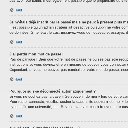
pas avoir été banni. Il est également possible que le propriétaire du site 
Haut
Je m’étais déjà inscrit par le passé mais ne peux à présent plus m
Il est possible qu’un administrateur ait désactivé ou supprimé votre com
de données. Si tel était le cas, inscrivez-vous de nouveau et essayez 
Haut
J’ai perdu mon mot de passe !
Pas de panique ! Bien que votre mot de passe ne puisse pas être récupéré
instructions et vous devriez être en mesure de pouvoir vous connecter
Cependant, si vous ne pouvez pas réinitialiser votre mot de passe, nou
Haut
Pourquoi suis-je déconnecté automatiquement ?
Si vous ne cochez pas la case « Se souvenir de moi » lors de votre conn
Pour rester connecté, veuillez cocher la case « Se souvenir de moi » l
cybercafé, une université, etc. Si vous n’arrivez pas à trouver cette cas
Haut