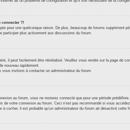
internet ait un problème de configuration et qu’il soit nécessaire de la corriger
e connecter ?!
pte pour une quelconque raison. De plus, beaucoup de forums suppriment périodi
de participer plus activement aux discussions du forum.
, il peut facilement être réinitialisé. Veuillez vous rendre sur la page de c
 de nouveau rapidement.
s vous invitons à contacter un administrateur du forum.
exion au forum, vous ne resterez connecté que pour une période prédéfinie. C
ors de votre connexion au forum. Ceci n’est pas recommandé si vous accédez 
e à cocher, il est probable qu’un administrateur du forum ait désactivé cette fo