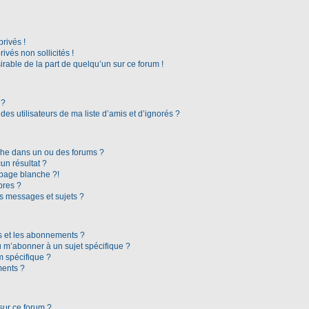
rivés !
vés non sollicités !
irable de la part de quelqu’un sur ce forum !
 ?
es utilisateurs de ma liste d’amis et d’ignorés ?
che dans un ou des forums ?
n résultat ?
page blanche ?!
bres ?
s messages et sujets ?
ris et les abonnements ?
 m’abonner à un sujet spécifique ?
 spécifique ?
ments ?
sur ce forum ?