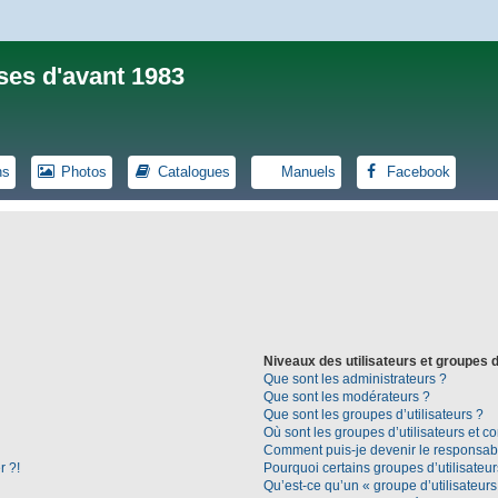
ses d'avant 1983
ns
Photos
Catalogues
Manuels
Facebook
Niveaux des utilisateurs et groupes d
Que sont les administrateurs ?
Que sont les modérateurs ?
Que sont les groupes d’utilisateurs ?
Où sont les groupes d’utilisateurs et c
Comment puis-je devenir le responsable
r ?!
Pourquoi certains groupes d’utilisateu
Qu’est-ce qu’un « groupe d’utilisateurs