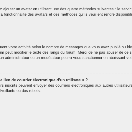
z ajouter un avatar en utilisant une des quatre méthodes suivantes : le service
 fonctionnalité des avatars et des méthodes qu’ils veuillent rendre disponibl
quent votre activité selon le nombre de messages que vous avez publié ou iden
rum peut modifier le texte des rangs du forum. Merci de ne pas abuser de ce
t un administrateur ou un modérateur pourra vous sanctionner en abaissant v
 lien de courrier électronique d’un utilisateur ?
teurs inscrits peuvent envoyer des courriers électroniques aux autres utilisate
veillants ou des robots.