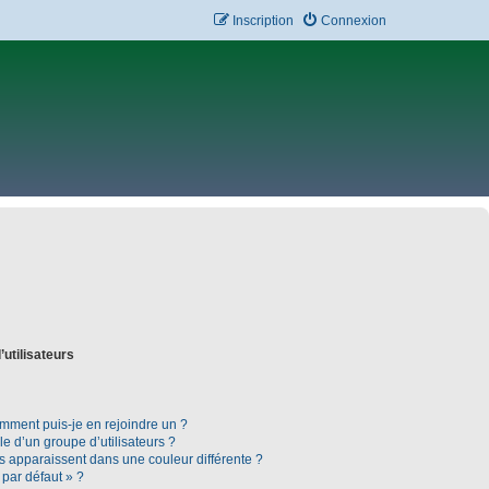
Inscription
Connexion
’utilisateurs
omment puis-je en rejoindre un ?
 d’un groupe d’utilisateurs ?
rs apparaissent dans une couleur différente ?
 par défaut » ?