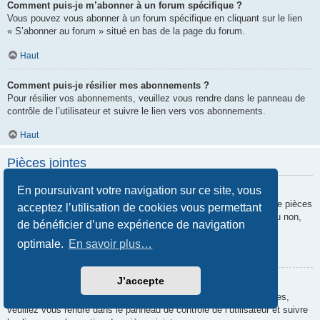
Comment puis-je m’abonner à un forum spécifique ?
Vous pouvez vous abonner à un forum spécifique en cliquant sur le lien
« S’abonner au forum » situé en bas de la page du forum.
Haut
Comment puis-je résilier mes abonnements ?
Pour résilier vos abonnements, veuillez vous rendre dans le panneau de
contrôle de l’utilisateur et suivre le lien vers vos abonnements.
Haut
Pièces jointes
En poursuivant votre navigation sur ce site, vous
Quelles pièces jointes sont autorisées sur ce forum ?
Chaque administrateur peut autoriser ou interdire certains types de pièces
acceptez l’utilisation de cookies vous permettant
jointes. Si vous n’êtes pas certain de savoir ce qui est autorisé ou non,
de bénéficier d’une expérience de navigation
nous vous invitons à contacter un administrateur du forum.
optimale.
En savoir plus…
Haut
J’accepte
Comment puis-je retrouver toutes mes pièces jointes ?
Pour retrouver la liste des pièces jointes que vous avez transférées,
veuillez vous rendre dans le panneau de contrôle de l’utilisateur et suivre