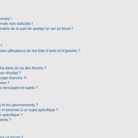
rivés !
vés non sollicités !
irable de la part de quelqu’un sur ce forum !
 ?
es utilisateurs de ma liste d’amis et d’ignorés ?
che dans un ou des forums ?
n résultat ?
page blanche ?!
bres ?
s messages et sujets ?
ris et les abonnements ?
 m’abonner à un sujet spécifique ?
 spécifique ?
ments ?
sur ce forum ?