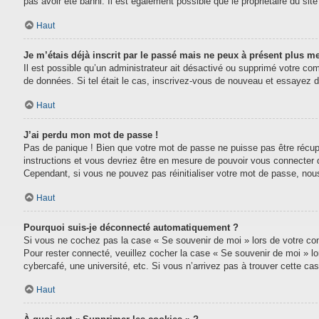
pas avoir été banni. Il est également possible que le propriétaire du site 
Haut
Je m’étais déjà inscrit par le passé mais ne peux à présent plus m
Il est possible qu’un administrateur ait désactivé ou supprimé votre com
de données. Si tel était le cas, inscrivez-vous de nouveau et essayez 
Haut
J’ai perdu mon mot de passe !
Pas de panique ! Bien que votre mot de passe ne puisse pas être récupéré
instructions et vous devriez être en mesure de pouvoir vous connecter
Cependant, si vous ne pouvez pas réinitialiser votre mot de passe, nou
Haut
Pourquoi suis-je déconnecté automatiquement ?
Si vous ne cochez pas la case « Se souvenir de moi » lors de votre conn
Pour rester connecté, veuillez cocher la case « Se souvenir de moi » l
cybercafé, une université, etc. Si vous n’arrivez pas à trouver cette cas
Haut