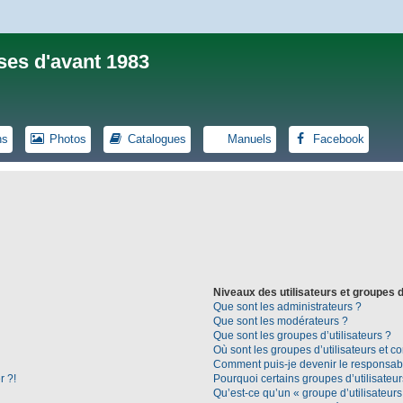
ses d'avant 1983
ns
Photos
Catalogues
Manuels
Facebook
Niveaux des utilisateurs et groupes d
Que sont les administrateurs ?
Que sont les modérateurs ?
Que sont les groupes d’utilisateurs ?
Où sont les groupes d’utilisateurs et c
Comment puis-je devenir le responsable
r ?!
Pourquoi certains groupes d’utilisateu
Qu’est-ce qu’un « groupe d’utilisateurs