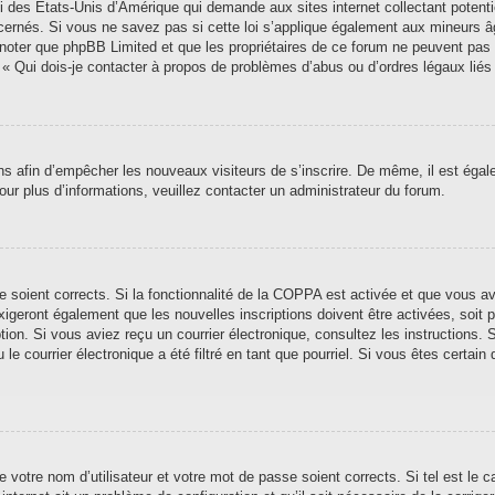
i des États-Unis d’Amérique qui demande aux sites internet collectant poten
ernés. Si vous ne savez pas si cette loi s’applique également aux mineurs â
ez noter que phpBB Limited et que les propriétaires de ce forum ne peuvent pas
n « Qui dois-je contacter à propos de problèmes d’abus ou d’ordres légaux liés
ions afin d’empêcher les nouveaux visiteurs de s’inscrire. De même, il est éga
 Pour plus d’informations, veuillez contacter un administrateur du forum.
se soient corrects. Si la fonctionnalité de la COPPA est activée et que vous a
xigeront également que les nouvelles inscriptions doivent être activées, soit
iption. Si vous aviez reçu un courrier électronique, consultez les instructions
 courrier électronique a été filtré en tant que pourriel. Si vous êtes certain 
 votre nom d’utilisateur et votre mot de passe soient corrects. Si tel est le 