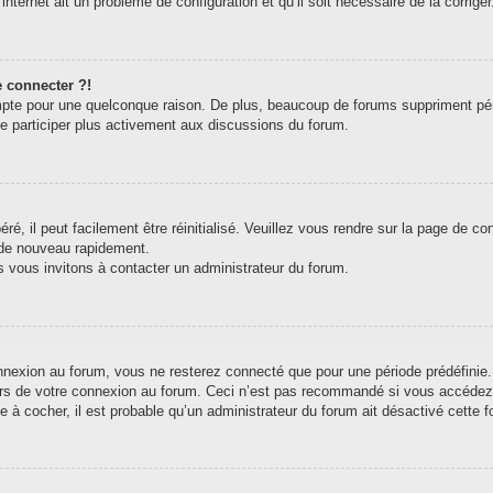
internet ait un problème de configuration et qu’il soit nécessaire de la corriger
e connecter ?!
pte pour une quelconque raison. De plus, beaucoup de forums suppriment périodi
de participer plus activement aux discussions du forum.
, il peut facilement être réinitialisé. Veuillez vous rendre sur la page de c
 de nouveau rapidement.
s vous invitons à contacter un administrateur du forum.
exion au forum, vous ne resterez connecté que pour une période prédéfinie. C
ors de votre connexion au forum. Ceci n’est pas recommandé si vous accédez 
e à cocher, il est probable qu’un administrateur du forum ait désactivé cette fo