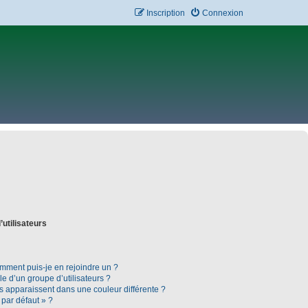
Inscription
Connexion
’utilisateurs
omment puis-je en rejoindre un ?
 d’un groupe d’utilisateurs ?
rs apparaissent dans une couleur différente ?
 par défaut » ?