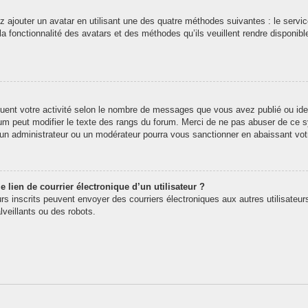
z ajouter un avatar en utilisant une des quatre méthodes suivantes : le service
 fonctionnalité des avatars et des méthodes qu’ils veuillent rendre disponibl
quent votre activité selon le nombre de messages que vous avez publié ou iden
rum peut modifier le texte des rangs du forum. Merci de ne pas abuser de ce
t un administrateur ou un modérateur pourra vous sanctionner en abaissant v
 lien de courrier électronique d’un utilisateur ?
teurs inscrits peuvent envoyer des courriers électroniques aux autres utilisate
veillants ou des robots.