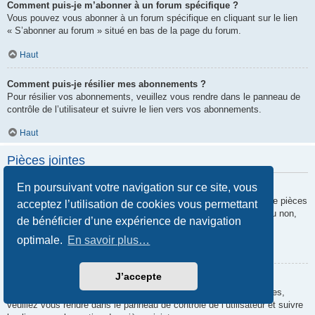
Comment puis-je m’abonner à un forum spécifique ?
Vous pouvez vous abonner à un forum spécifique en cliquant sur le lien
« S’abonner au forum » situé en bas de la page du forum.
Haut
Comment puis-je résilier mes abonnements ?
Pour résilier vos abonnements, veuillez vous rendre dans le panneau de
contrôle de l’utilisateur et suivre le lien vers vos abonnements.
Haut
Pièces jointes
En poursuivant votre navigation sur ce site, vous
Quelles pièces jointes sont autorisées sur ce forum ?
Chaque administrateur peut autoriser ou interdire certains types de pièces
acceptez l’utilisation de cookies vous permettant
jointes. Si vous n’êtes pas certain de savoir ce qui est autorisé ou non,
de bénéficier d’une expérience de navigation
nous vous invitons à contacter un administrateur du forum.
optimale.
En savoir plus…
Haut
J’accepte
Comment puis-je retrouver toutes mes pièces jointes ?
Pour retrouver la liste des pièces jointes que vous avez transférées,
veuillez vous rendre dans le panneau de contrôle de l’utilisateur et suivre