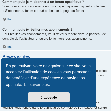
Comment puis-je m’abonner à un forum spécifique ?
Vous pouvez vous abonner à un forum spécifique en cliquant sur le lien
« S’abonner au forum » situé en bas de la page du forum.
Haut
Comment puis-je résilier mes abonnements ?
Pour résilier vos abonnements, veuillez vous rendre dans le panneau de
contrôle de l’utilisateur et suivre le lien vers vos abonnements.
Haut
Pièces jointes
En poursuivant votre navigation sur ce site, vous
Quelles pièces jointes sont autorisées sur ce forum ?
Chaque administrateur peut autoriser ou interdire certains types de pièces
acceptez l’utilisation de cookies vous permettant
jointes. Si vous n’êtes pas certain de savoir ce qui est autorisé ou non,
de bénéficier d’une expérience de navigation
nous vous invitons à contacter un administrateur du forum.
optimale.
En savoir plus…
Haut
J’accepte
Comment puis-je retrouver toutes mes pièces jointes ?
Pour retrouver la liste des pièces jointes que vous avez transférées,
veuillez vous rendre dans le panneau de contrôle de l’utilisateur et suivre