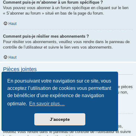
Comment puis-je m’abonner à un forum spécifique ?
Vous pouvez vous abonner à un forum spécifique en cliquant sur le lien
« S’abonner au forum » situé en bas de la page du forum.
Haut
Comment puis-je résilier mes abonnements ?
Pour résilier vos abonnements, veuillez vous rendre dans le panneau de
contrôle de l’utilisateur et suivre le lien vers vos abonnements.
Haut
Pièces jointes
En poursuivant votre navigation sur ce site, vous
Quelles pièces jointes sont autorisées sur ce forum ?
Chaque administrateur peut autoriser ou interdire certains types de pièces
acceptez l’utilisation de cookies vous permettant
jointes. Si vous n’êtes pas certain de savoir ce qui est autorisé ou non,
de bénéficier d’une expérience de navigation
nous vous invitons à contacter un administrateur du forum.
optimale.
En savoir plus…
Haut
J’accepte
Comment puis-je retrouver toutes mes pièces jointes ?
Pour retrouver la liste des pièces jointes que vous avez transférées,
veuillez vous rendre dans le panneau de contrôle de l’utilisateur et suivre