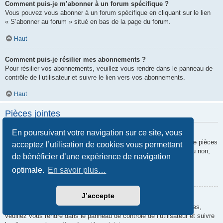
Comment puis-je m’abonner à un forum spécifique ?
Vous pouvez vous abonner à un forum spécifique en cliquant sur le lien
« S’abonner au forum » situé en bas de la page du forum.
Haut
Comment puis-je résilier mes abonnements ?
Pour résilier vos abonnements, veuillez vous rendre dans le panneau de
contrôle de l’utilisateur et suivre le lien vers vos abonnements.
Haut
Pièces jointes
En poursuivant votre navigation sur ce site, vous
Quelles pièces jointes sont autorisées sur ce forum ?
Chaque administrateur peut autoriser ou interdire certains types de pièces
acceptez l’utilisation de cookies vous permettant
jointes. Si vous n’êtes pas certain de savoir ce qui est autorisé ou non,
de bénéficier d’une expérience de navigation
nous vous invitons à contacter un administrateur du forum.
optimale.
En savoir plus…
Haut
J’accepte
Comment puis-je retrouver toutes mes pièces jointes ?
Pour retrouver la liste des pièces jointes que vous avez transférées,
veuillez vous rendre dans le panneau de contrôle de l’utilisateur et suivre