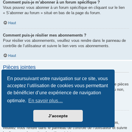
Comment puis-je m’abonner à un forum spécifique ?
Vous pouvez vous abonner à un forum spécifique en cliquant sur le lien
« S’abonner au forum » situé en bas de la page du forum.
Haut
Comment puis-je résilier mes abonnements ?
Pour résilier vos abonnements, veuillez vous rendre dans le panneau de
contrôle de l’utilisateur et suivre le lien vers vos abonnements.
Haut
Pièces jointes
En poursuivant votre navigation sur ce site, vous
Quelles pièces jointes sont autorisées sur ce forum ?
Chaque administrateur peut autoriser ou interdire certains types de pièces
acceptez l’utilisation de cookies vous permettant
jointes. Si vous n’êtes pas certain de savoir ce qui est autorisé ou non,
de bénéficier d’une expérience de navigation
nous vous invitons à contacter un administrateur du forum.
optimale.
En savoir plus…
Haut
J’accepte
Comment puis-je retrouver toutes mes pièces jointes ?
Pour retrouver la liste des pièces jointes que vous avez transférées,
veuillez vous rendre dans le panneau de contrôle de l’utilisateur et suivre