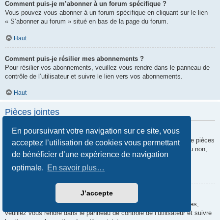
Comment puis-je m’abonner à un forum spécifique ?
Vous pouvez vous abonner à un forum spécifique en cliquant sur le lien
« S’abonner au forum » situé en bas de la page du forum.
Haut
Comment puis-je résilier mes abonnements ?
Pour résilier vos abonnements, veuillez vous rendre dans le panneau de
contrôle de l’utilisateur et suivre le lien vers vos abonnements.
Haut
Pièces jointes
En poursuivant votre navigation sur ce site, vous
Quelles pièces jointes sont autorisées sur ce forum ?
Chaque administrateur peut autoriser ou interdire certains types de pièces
acceptez l’utilisation de cookies vous permettant
jointes. Si vous n’êtes pas certain de savoir ce qui est autorisé ou non,
de bénéficier d’une expérience de navigation
nous vous invitons à contacter un administrateur du forum.
optimale.
En savoir plus…
Haut
J’accepte
Comment puis-je retrouver toutes mes pièces jointes ?
Pour retrouver la liste des pièces jointes que vous avez transférées,
veuillez vous rendre dans le panneau de contrôle de l’utilisateur et suivre