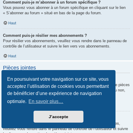
Comment puis-je m’abonner à un forum spécifique ?
Vous pouvez vous abonner à un forum spécifique en cliquant sur le lien
« S’abonner au forum » situé en bas de la page du forum.
Haut
Comment puis-je résilier mes abonnements ?
Pour résilier vos abonnements, veuillez vous rendre dans le panneau de
contrôle de l’utilisateur et suivre le lien vers vos abonnements.
Haut
Pièces jointes
En poursuivant votre navigation sur ce site, vous
Quelles pièces jointes sont autorisées sur ce forum ?
Chaque administrateur peut autoriser ou interdire certains types de pièces
acceptez l’utilisation de cookies vous permettant
jointes. Si vous n’êtes pas certain de savoir ce qui est autorisé ou non,
de bénéficier d’une expérience de navigation
nous vous invitons à contacter un administrateur du forum.
optimale.
En savoir plus…
Haut
J’accepte
Comment puis-je retrouver toutes mes pièces jointes ?
Pour retrouver la liste des pièces jointes que vous avez transférées,
veuillez vous rendre dans le panneau de contrôle de l’utilisateur et suivre