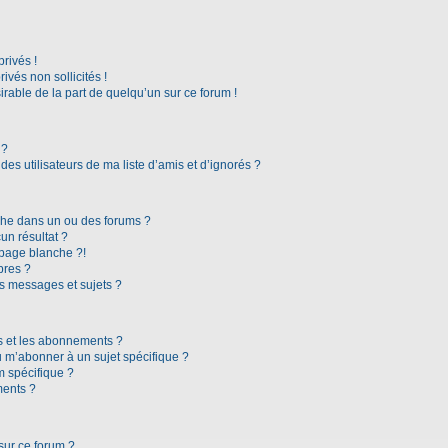
rivés !
vés non sollicités !
irable de la part de quelqu’un sur ce forum !
 ?
es utilisateurs de ma liste d’amis et d’ignorés ?
che dans un ou des forums ?
n résultat ?
page blanche ?!
bres ?
s messages et sujets ?
ris et les abonnements ?
 m’abonner à un sujet spécifique ?
 spécifique ?
ments ?
sur ce forum ?