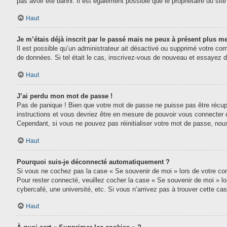
pas avoir été banni. Il est également possible que le propriétaire du site 
Haut
Je m’étais déjà inscrit par le passé mais ne peux à présent plus m
Il est possible qu’un administrateur ait désactivé ou supprimé votre com
de données. Si tel était le cas, inscrivez-vous de nouveau et essayez 
Haut
J’ai perdu mon mot de passe !
Pas de panique ! Bien que votre mot de passe ne puisse pas être récupéré
instructions et vous devriez être en mesure de pouvoir vous connecter
Cependant, si vous ne pouvez pas réinitialiser votre mot de passe, nou
Haut
Pourquoi suis-je déconnecté automatiquement ?
Si vous ne cochez pas la case « Se souvenir de moi » lors de votre conn
Pour rester connecté, veuillez cocher la case « Se souvenir de moi » l
cybercafé, une université, etc. Si vous n’arrivez pas à trouver cette cas
Haut