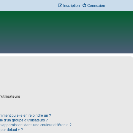
Inscription
Connexion
’utilisateurs
omment puis-je en rejoindre un ?
 d’un groupe d’utilisateurs ?
rs apparaissent dans une couleur différente ?
 par défaut » ?