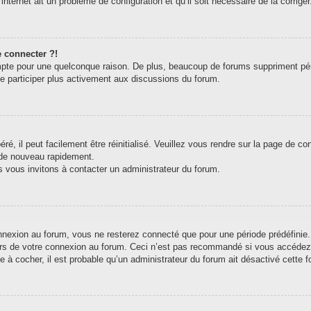
internet ait un problème de configuration et qu’il soit nécessaire de la corriger
e connecter ?!
pte pour une quelconque raison. De plus, beaucoup de forums suppriment périodi
de participer plus activement aux discussions du forum.
, il peut facilement être réinitialisé. Veuillez vous rendre sur la page de c
 de nouveau rapidement.
s vous invitons à contacter un administrateur du forum.
exion au forum, vous ne resterez connecté que pour une période prédéfinie. C
ors de votre connexion au forum. Ceci n’est pas recommandé si vous accédez 
e à cocher, il est probable qu’un administrateur du forum ait désactivé cette fo