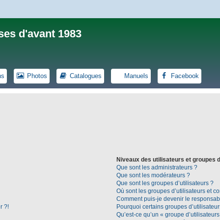
ses d'avant 1983
ns
Photos
Catalogues
Manuels
Facebook
Niveaux des utilisateurs et groupes d
Que sont les administrateurs ?
Que sont les modérateurs ?
Que sont les groupes d’utilisateurs ?
Où sont les groupes d’utilisateurs et c
Comment puis-je devenir le responsable
r ?!
Pourquoi certains groupes d’utilisateu
Qu’est-ce qu’un « groupe d’utilisateurs