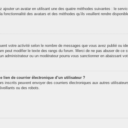
z ajouter un avatar en utilisant une des quatre méthodes suivantes : le service
 fonctionnalité des avatars et des méthodes qu’ils veuillent rendre disponibl
quent votre activité selon le nombre de messages que vous avez publié ou iden
rum peut modifier le texte des rangs du forum. Merci de ne pas abuser de ce
t un administrateur ou un modérateur pourra vous sanctionner en abaissant v
 lien de courrier électronique d’un utilisateur ?
teurs inscrits peuvent envoyer des courriers électroniques aux autres utilisate
veillants ou des robots.