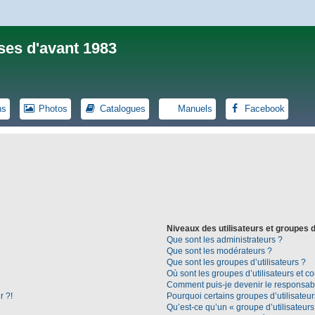
ses d'avant 1983
ns
Photos
Catalogues
Manuels
Facebook
Niveaux des utilisateurs et groupes d
Que sont les administrateurs ?
Que sont les modérateurs ?
Que sont les groupes d’utilisateurs ?
Où sont les groupes d’utilisateurs et c
Comment puis-je devenir le responsable
r ?!
Pourquoi certains groupes d’utilisateu
Qu’est-ce qu’un « groupe d’utilisateurs