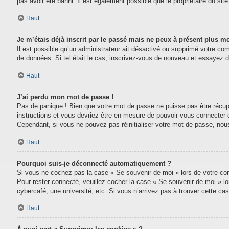
pas avoir été banni. Il est également possible que le propriétaire du site 
Haut
Je m’étais déjà inscrit par le passé mais ne peux à présent plus m
Il est possible qu’un administrateur ait désactivé ou supprimé votre com
de données. Si tel était le cas, inscrivez-vous de nouveau et essayez 
Haut
J’ai perdu mon mot de passe !
Pas de panique ! Bien que votre mot de passe ne puisse pas être récupéré
instructions et vous devriez être en mesure de pouvoir vous connecter
Cependant, si vous ne pouvez pas réinitialiser votre mot de passe, nou
Haut
Pourquoi suis-je déconnecté automatiquement ?
Si vous ne cochez pas la case « Se souvenir de moi » lors de votre conn
Pour rester connecté, veuillez cocher la case « Se souvenir de moi » l
cybercafé, une université, etc. Si vous n’arrivez pas à trouver cette cas
Haut