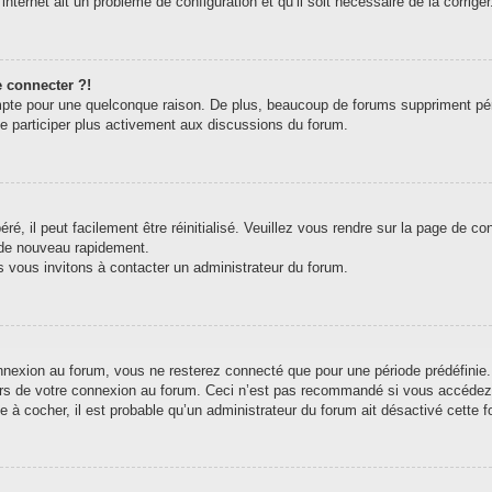
internet ait un problème de configuration et qu’il soit nécessaire de la corriger
e connecter ?!
pte pour une quelconque raison. De plus, beaucoup de forums suppriment périodi
de participer plus activement aux discussions du forum.
, il peut facilement être réinitialisé. Veuillez vous rendre sur la page de c
 de nouveau rapidement.
s vous invitons à contacter un administrateur du forum.
exion au forum, vous ne resterez connecté que pour une période prédéfinie. C
ors de votre connexion au forum. Ceci n’est pas recommandé si vous accédez 
e à cocher, il est probable qu’un administrateur du forum ait désactivé cette fo