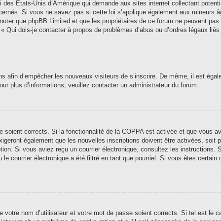
i des États-Unis d’Amérique qui demande aux sites internet collectant poten
ernés. Si vous ne savez pas si cette loi s’applique également aux mineurs â
ez noter que phpBB Limited et que les propriétaires de ce forum ne peuvent pas
n « Qui dois-je contacter à propos de problèmes d’abus ou d’ordres légaux liés
ions afin d’empêcher les nouveaux visiteurs de s’inscrire. De même, il est éga
 Pour plus d’informations, veuillez contacter un administrateur du forum.
se soient corrects. Si la fonctionnalité de la COPPA est activée et que vous a
xigeront également que les nouvelles inscriptions doivent être activées, soit
iption. Si vous aviez reçu un courrier électronique, consultez les instructions
 courrier électronique a été filtré en tant que pourriel. Si vous êtes certain 
 votre nom d’utilisateur et votre mot de passe soient corrects. Si tel est le 