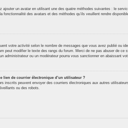
z ajouter un avatar en utilisant une des quatre méthodes suivantes : le service
 fonctionnalité des avatars et des méthodes qu’ils veuillent rendre disponibl
quent votre activité selon le nombre de messages que vous avez publié ou iden
rum peut modifier le texte des rangs du forum. Merci de ne pas abuser de ce
t un administrateur ou un modérateur pourra vous sanctionner en abaissant v
 lien de courrier électronique d’un utilisateur ?
teurs inscrits peuvent envoyer des courriers électroniques aux autres utilisate
veillants ou des robots.