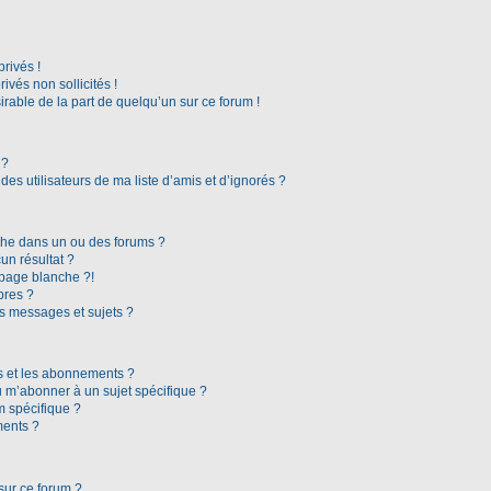
rivés !
vés non sollicités !
irable de la part de quelqu’un sur ce forum !
 ?
es utilisateurs de ma liste d’amis et d’ignorés ?
che dans un ou des forums ?
n résultat ?
page blanche ?!
bres ?
s messages et sujets ?
ris et les abonnements ?
 m’abonner à un sujet spécifique ?
 spécifique ?
ments ?
sur ce forum ?