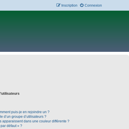
Inscription
Connexion
’utilisateurs
omment puis-je en rejoindre un ?
 d’un groupe d’utilisateurs ?
rs apparaissent dans une couleur différente ?
 par défaut » ?