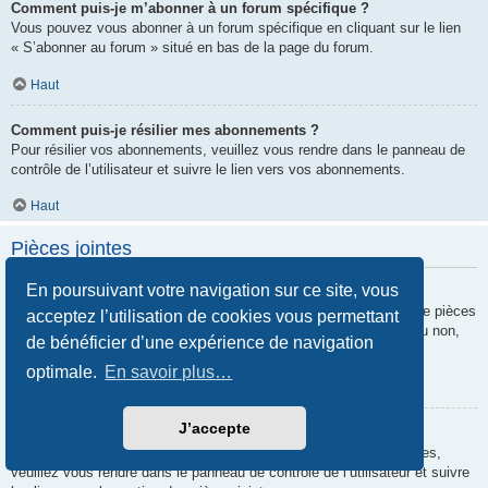
Comment puis-je m’abonner à un forum spécifique ?
Vous pouvez vous abonner à un forum spécifique en cliquant sur le lien
« S’abonner au forum » situé en bas de la page du forum.
Haut
Comment puis-je résilier mes abonnements ?
Pour résilier vos abonnements, veuillez vous rendre dans le panneau de
contrôle de l’utilisateur et suivre le lien vers vos abonnements.
Haut
Pièces jointes
En poursuivant votre navigation sur ce site, vous
Quelles pièces jointes sont autorisées sur ce forum ?
Chaque administrateur peut autoriser ou interdire certains types de pièces
acceptez l’utilisation de cookies vous permettant
jointes. Si vous n’êtes pas certain de savoir ce qui est autorisé ou non,
de bénéficier d’une expérience de navigation
nous vous invitons à contacter un administrateur du forum.
optimale.
En savoir plus…
Haut
J’accepte
Comment puis-je retrouver toutes mes pièces jointes ?
Pour retrouver la liste des pièces jointes que vous avez transférées,
veuillez vous rendre dans le panneau de contrôle de l’utilisateur et suivre