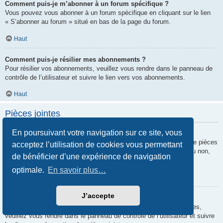
Comment puis-je m’abonner à un forum spécifique ?
Vous pouvez vous abonner à un forum spécifique en cliquant sur le lien
« S’abonner au forum » situé en bas de la page du forum.
Haut
Comment puis-je résilier mes abonnements ?
Pour résilier vos abonnements, veuillez vous rendre dans le panneau de
contrôle de l’utilisateur et suivre le lien vers vos abonnements.
Haut
Pièces jointes
En poursuivant votre navigation sur ce site, vous
Quelles pièces jointes sont autorisées sur ce forum ?
Chaque administrateur peut autoriser ou interdire certains types de pièces
acceptez l’utilisation de cookies vous permettant
jointes. Si vous n’êtes pas certain de savoir ce qui est autorisé ou non,
de bénéficier d’une expérience de navigation
nous vous invitons à contacter un administrateur du forum.
optimale.
En savoir plus…
Haut
J’accepte
Comment puis-je retrouver toutes mes pièces jointes ?
Pour retrouver la liste des pièces jointes que vous avez transférées,
veuillez vous rendre dans le panneau de contrôle de l’utilisateur et suivre