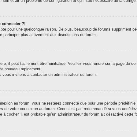
internet ait un problème de configuration et qu’il soit nécessaire de la corriger
e connecter ?!
pte pour une quelconque raison. De plus, beaucoup de forums suppriment périodi
de participer plus activement aux discussions du forum.
, il peut facilement être réinitialisé. Veuillez vous rendre sur la page de c
 de nouveau rapidement.
s vous invitons à contacter un administrateur du forum.
exion au forum, vous ne resterez connecté que pour une période prédéfinie. C
ors de votre connexion au forum. Ceci n’est pas recommandé si vous accédez 
e à cocher, il est probable qu’un administrateur du forum ait désactivé cette fo