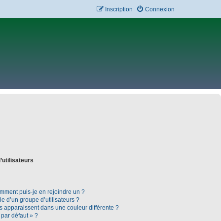
Inscription
Connexion
’utilisateurs
omment puis-je en rejoindre un ?
 d’un groupe d’utilisateurs ?
rs apparaissent dans une couleur différente ?
 par défaut » ?