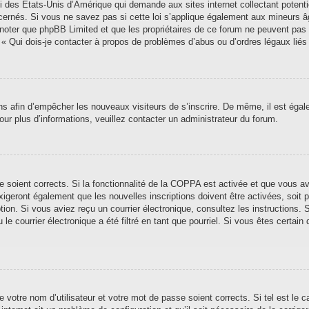
i des États-Unis d’Amérique qui demande aux sites internet collectant poten
ernés. Si vous ne savez pas si cette loi s’applique également aux mineurs â
ez noter que phpBB Limited et que les propriétaires de ce forum ne peuvent pas
n « Qui dois-je contacter à propos de problèmes d’abus ou d’ordres légaux liés
ions afin d’empêcher les nouveaux visiteurs de s’inscrire. De même, il est éga
 Pour plus d’informations, veuillez contacter un administrateur du forum.
se soient corrects. Si la fonctionnalité de la COPPA est activée et que vous a
xigeront également que les nouvelles inscriptions doivent être activées, soit
iption. Si vous aviez reçu un courrier électronique, consultez les instructions
 courrier électronique a été filtré en tant que pourriel. Si vous êtes certain 
 votre nom d’utilisateur et votre mot de passe soient corrects. Si tel est le 