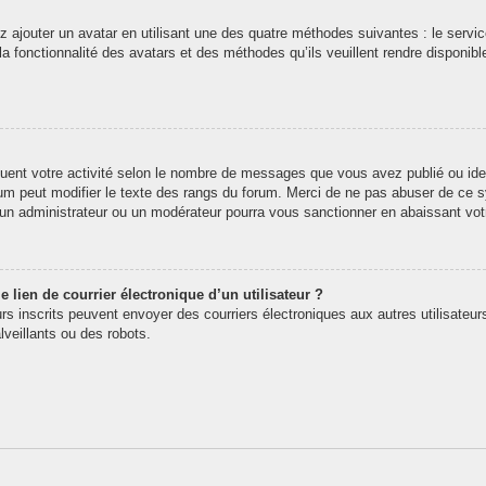
z ajouter un avatar en utilisant une des quatre méthodes suivantes : le service
 fonctionnalité des avatars et des méthodes qu’ils veuillent rendre disponibl
quent votre activité selon le nombre de messages que vous avez publié ou iden
rum peut modifier le texte des rangs du forum. Merci de ne pas abuser de ce
t un administrateur ou un modérateur pourra vous sanctionner en abaissant v
 lien de courrier électronique d’un utilisateur ?
teurs inscrits peuvent envoyer des courriers électroniques aux autres utilisate
veillants ou des robots.