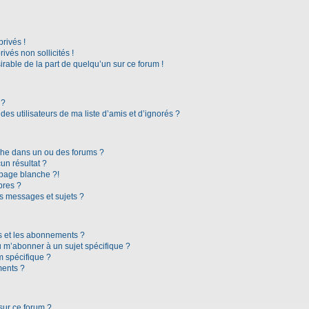
rivés !
vés non sollicités !
irable de la part de quelqu’un sur ce forum !
 ?
es utilisateurs de ma liste d’amis et d’ignorés ?
che dans un ou des forums ?
n résultat ?
page blanche ?!
bres ?
s messages et sujets ?
ris et les abonnements ?
 m’abonner à un sujet spécifique ?
 spécifique ?
ments ?
sur ce forum ?