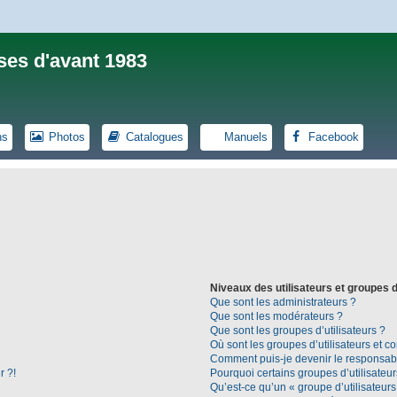
ses d'avant 1983
ns
Photos
Catalogues
Manuels
Facebook
Niveaux des utilisateurs et groupes d
Que sont les administrateurs ?
Que sont les modérateurs ?
Que sont les groupes d’utilisateurs ?
Où sont les groupes d’utilisateurs et c
Comment puis-je devenir le responsable
r ?!
Pourquoi certains groupes d’utilisateu
Qu’est-ce qu’un « groupe d’utilisateurs