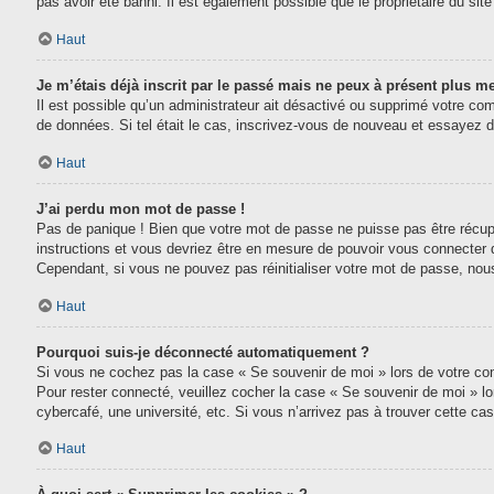
pas avoir été banni. Il est également possible que le propriétaire du site 
Haut
Je m’étais déjà inscrit par le passé mais ne peux à présent plus m
Il est possible qu’un administrateur ait désactivé ou supprimé votre com
de données. Si tel était le cas, inscrivez-vous de nouveau et essayez 
Haut
J’ai perdu mon mot de passe !
Pas de panique ! Bien que votre mot de passe ne puisse pas être récupéré
instructions et vous devriez être en mesure de pouvoir vous connecter
Cependant, si vous ne pouvez pas réinitialiser votre mot de passe, nou
Haut
Pourquoi suis-je déconnecté automatiquement ?
Si vous ne cochez pas la case « Se souvenir de moi » lors de votre conn
Pour rester connecté, veuillez cocher la case « Se souvenir de moi » l
cybercafé, une université, etc. Si vous n’arrivez pas à trouver cette cas
Haut