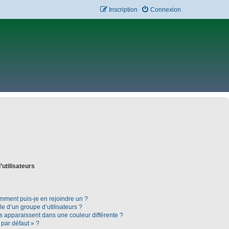
Inscription
Connexion
’utilisateurs
omment puis-je en rejoindre un ?
 d’un groupe d’utilisateurs ?
rs apparaissent dans une couleur différente ?
 par défaut » ?