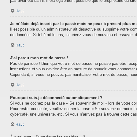
pas avoir été banni. Il est également possible que le propriétaire du site 
Haut
Je m’étais déjà inscrit par le passé mais ne peux à présent plus m
Il est possible qu’un administrateur ait désactivé ou supprimé votre com
de données. Si tel était le cas, inscrivez-vous de nouveau et essayez 
Haut
J’ai perdu mon mot de passe !
Pas de panique ! Bien que votre mot de passe ne puisse pas être récupéré
instructions et vous devriez être en mesure de pouvoir vous connecter
Cependant, si vous ne pouvez pas réinitialiser votre mot de passe, nou
Haut
Pourquoi suis-je déconnecté automatiquement ?
Si vous ne cochez pas la case « Se souvenir de moi » lors de votre conn
Pour rester connecté, veuillez cocher la case « Se souvenir de moi » l
cybercafé, une université, etc. Si vous n’arrivez pas à trouver cette cas
Haut