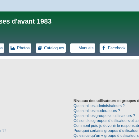
ses d'avant 1983
ns
Photos
Catalogues
Manuels
Facebook
Niveaux des utilisateurs et groupes d
Que sont les administrateurs ?
Que sont les modérateurs ?
Que sont les groupes d’utilisateurs ?
Où sont les groupes d’utilisateurs et c
Comment puis-je devenir le responsable
r ?!
Pourquoi certains groupes d’utilisateu
Qu’est-ce qu’un « groupe d’utilisateurs