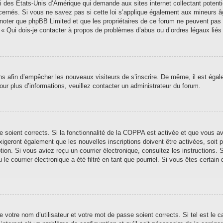
i des États-Unis d’Amérique qui demande aux sites internet collectant poten
ernés. Si vous ne savez pas si cette loi s’applique également aux mineurs â
ez noter que phpBB Limited et que les propriétaires de ce forum ne peuvent pas
n « Qui dois-je contacter à propos de problèmes d’abus ou d’ordres légaux liés
ions afin d’empêcher les nouveaux visiteurs de s’inscrire. De même, il est éga
 Pour plus d’informations, veuillez contacter un administrateur du forum.
se soient corrects. Si la fonctionnalité de la COPPA est activée et que vous a
xigeront également que les nouvelles inscriptions doivent être activées, soit
iption. Si vous aviez reçu un courrier électronique, consultez les instructions
 courrier électronique a été filtré en tant que pourriel. Si vous êtes certain 
 votre nom d’utilisateur et votre mot de passe soient corrects. Si tel est le 