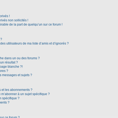
rivés !
vés non sollicités !
irable de la part de quelqu’un sur ce forum !
 ?
es utilisateurs de ma liste d’amis et d’ignorés ?
che dans un ou des forums ?
n résultat ?
page blanche ?!
bres ?
s messages et sujets ?
ris et les abonnements ?
 m’abonner à un sujet spécifique ?
 spécifique ?
ments ?
sur ce forum ?