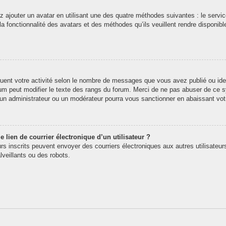
z ajouter un avatar en utilisant une des quatre méthodes suivantes : le service
 fonctionnalité des avatars et des méthodes qu’ils veuillent rendre disponibl
quent votre activité selon le nombre de messages que vous avez publié ou iden
rum peut modifier le texte des rangs du forum. Merci de ne pas abuser de ce
t un administrateur ou un modérateur pourra vous sanctionner en abaissant v
 lien de courrier électronique d’un utilisateur ?
teurs inscrits peuvent envoyer des courriers électroniques aux autres utilisate
veillants ou des robots.