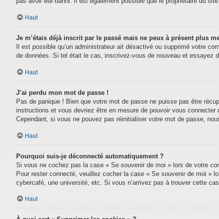
pas avoir été banni. Il est également possible que le propriétaire du site 
Haut
Je m’étais déjà inscrit par le passé mais ne peux à présent plus m
Il est possible qu’un administrateur ait désactivé ou supprimé votre com
de données. Si tel était le cas, inscrivez-vous de nouveau et essayez 
Haut
J’ai perdu mon mot de passe !
Pas de panique ! Bien que votre mot de passe ne puisse pas être récupéré
instructions et vous devriez être en mesure de pouvoir vous connecter
Cependant, si vous ne pouvez pas réinitialiser votre mot de passe, nou
Haut
Pourquoi suis-je déconnecté automatiquement ?
Si vous ne cochez pas la case « Se souvenir de moi » lors de votre conn
Pour rester connecté, veuillez cocher la case « Se souvenir de moi » l
cybercafé, une université, etc. Si vous n’arrivez pas à trouver cette cas
Haut