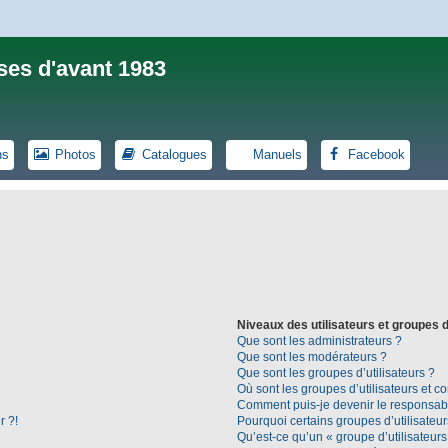
ses d'avant 1983
ns
Photos
Catalogues
Manuels
Facebook
Niveaux des utilisateurs et groupes d
Que sont les administrateurs ?
Que sont les modérateurs ?
Que sont les groupes d’utilisateurs ?
Où sont les groupes d’utilisateurs et c
Comment puis-je devenir le responsable
r ?!
Pourquoi certains groupes d’utilisateu
Qu’est-ce qu’un « groupe d’utilisateurs