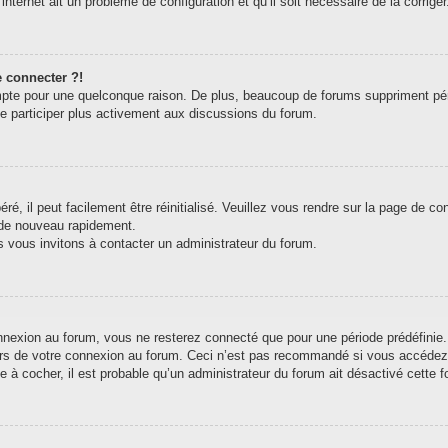
internet ait un problème de configuration et qu’il soit nécessaire de la corriger
e connecter ?!
pte pour une quelconque raison. De plus, beaucoup de forums suppriment périodi
de participer plus activement aux discussions du forum.
, il peut facilement être réinitialisé. Veuillez vous rendre sur la page de c
 de nouveau rapidement.
s vous invitons à contacter un administrateur du forum.
exion au forum, vous ne resterez connecté que pour une période prédéfinie. C
ors de votre connexion au forum. Ceci n’est pas recommandé si vous accédez 
e à cocher, il est probable qu’un administrateur du forum ait désactivé cette fo