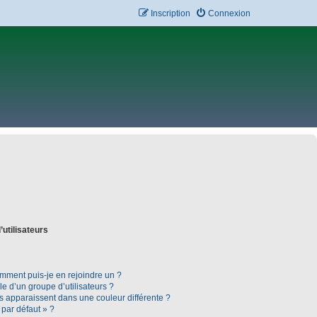
Inscription
Connexion
’utilisateurs
omment puis-je en rejoindre un ?
 d’un groupe d’utilisateurs ?
rs apparaissent dans une couleur différente ?
 par défaut » ?