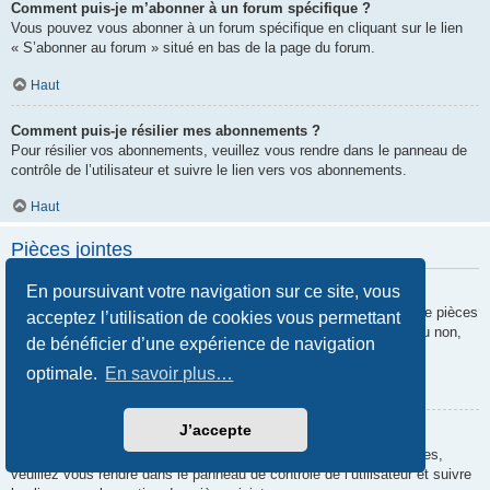
Comment puis-je m’abonner à un forum spécifique ?
Vous pouvez vous abonner à un forum spécifique en cliquant sur le lien
« S’abonner au forum » situé en bas de la page du forum.
Haut
Comment puis-je résilier mes abonnements ?
Pour résilier vos abonnements, veuillez vous rendre dans le panneau de
contrôle de l’utilisateur et suivre le lien vers vos abonnements.
Haut
Pièces jointes
En poursuivant votre navigation sur ce site, vous
Quelles pièces jointes sont autorisées sur ce forum ?
Chaque administrateur peut autoriser ou interdire certains types de pièces
acceptez l’utilisation de cookies vous permettant
jointes. Si vous n’êtes pas certain de savoir ce qui est autorisé ou non,
de bénéficier d’une expérience de navigation
nous vous invitons à contacter un administrateur du forum.
optimale.
En savoir plus…
Haut
J’accepte
Comment puis-je retrouver toutes mes pièces jointes ?
Pour retrouver la liste des pièces jointes que vous avez transférées,
veuillez vous rendre dans le panneau de contrôle de l’utilisateur et suivre