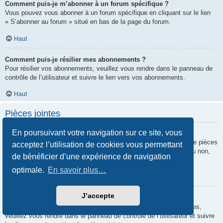
Comment puis-je m’abonner à un forum spécifique ?
Vous pouvez vous abonner à un forum spécifique en cliquant sur le lien
« S’abonner au forum » situé en bas de la page du forum.
Haut
Comment puis-je résilier mes abonnements ?
Pour résilier vos abonnements, veuillez vous rendre dans le panneau de
contrôle de l’utilisateur et suivre le lien vers vos abonnements.
Haut
Pièces jointes
En poursuivant votre navigation sur ce site, vous
Quelles pièces jointes sont autorisées sur ce forum ?
Chaque administrateur peut autoriser ou interdire certains types de pièces
acceptez l’utilisation de cookies vous permettant
jointes. Si vous n’êtes pas certain de savoir ce qui est autorisé ou non,
de bénéficier d’une expérience de navigation
nous vous invitons à contacter un administrateur du forum.
optimale.
En savoir plus…
Haut
J’accepte
Comment puis-je retrouver toutes mes pièces jointes ?
Pour retrouver la liste des pièces jointes que vous avez transférées,
veuillez vous rendre dans le panneau de contrôle de l’utilisateur et suivre