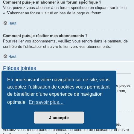
Comment puis-je m’abonner à un forum spécifique ?
Vous pouvez vous abonner à un forum spécifique en cliquant sur le lien
« S’abonner au forum » situé en bas de la page du forum.
Haut
Comment puis-je résilier mes abonnements ?
Pour résilier vos abonnements, veuillez vous rendre dans le panneau de
contrôle de l’utilisateur et suivre le lien vers vos abonnements.
Haut
Pièces jointes
En poursuivant votre navigation sur ce site, vous
Quelles pièces jointes sont autorisées sur ce forum ?
Chaque administrateur peut autoriser ou interdire certains types de pièces
acceptez l’utilisation de cookies vous permettant
jointes. Si vous n’êtes pas certain de savoir ce qui est autorisé ou non,
de bénéficier d’une expérience de navigation
nous vous invitons à contacter un administrateur du forum.
optimale.
En savoir plus…
Haut
J’accepte
Comment puis-je retrouver toutes mes pièces jointes ?
Pour retrouver la liste des pièces jointes que vous avez transférées,
veuillez vous rendre dans le panneau de contrôle de l’utilisateur et suivre