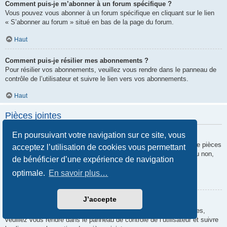
Comment puis-je m’abonner à un forum spécifique ?
Vous pouvez vous abonner à un forum spécifique en cliquant sur le lien
« S’abonner au forum » situé en bas de la page du forum.
Haut
Comment puis-je résilier mes abonnements ?
Pour résilier vos abonnements, veuillez vous rendre dans le panneau de
contrôle de l’utilisateur et suivre le lien vers vos abonnements.
Haut
Pièces jointes
En poursuivant votre navigation sur ce site, vous
Quelles pièces jointes sont autorisées sur ce forum ?
Chaque administrateur peut autoriser ou interdire certains types de pièces
acceptez l’utilisation de cookies vous permettant
jointes. Si vous n’êtes pas certain de savoir ce qui est autorisé ou non,
de bénéficier d’une expérience de navigation
nous vous invitons à contacter un administrateur du forum.
optimale.
En savoir plus…
Haut
J’accepte
Comment puis-je retrouver toutes mes pièces jointes ?
Pour retrouver la liste des pièces jointes que vous avez transférées,
veuillez vous rendre dans le panneau de contrôle de l’utilisateur et suivre