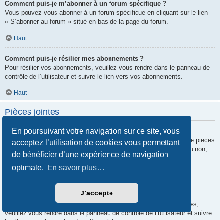
Comment puis-je m’abonner à un forum spécifique ?
Vous pouvez vous abonner à un forum spécifique en cliquant sur le lien
« S’abonner au forum » situé en bas de la page du forum.
Haut
Comment puis-je résilier mes abonnements ?
Pour résilier vos abonnements, veuillez vous rendre dans le panneau de
contrôle de l’utilisateur et suivre le lien vers vos abonnements.
Haut
Pièces jointes
En poursuivant votre navigation sur ce site, vous
Quelles pièces jointes sont autorisées sur ce forum ?
Chaque administrateur peut autoriser ou interdire certains types de pièces
acceptez l’utilisation de cookies vous permettant
jointes. Si vous n’êtes pas certain de savoir ce qui est autorisé ou non,
de bénéficier d’une expérience de navigation
nous vous invitons à contacter un administrateur du forum.
optimale.
En savoir plus…
Haut
J’accepte
Comment puis-je retrouver toutes mes pièces jointes ?
Pour retrouver la liste des pièces jointes que vous avez transférées,
veuillez vous rendre dans le panneau de contrôle de l’utilisateur et suivre