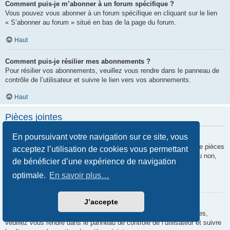
Comment puis-je m’abonner à un forum spécifique ?
Vous pouvez vous abonner à un forum spécifique en cliquant sur le lien
« S’abonner au forum » situé en bas de la page du forum.
Haut
Comment puis-je résilier mes abonnements ?
Pour résilier vos abonnements, veuillez vous rendre dans le panneau de
contrôle de l’utilisateur et suivre le lien vers vos abonnements.
Haut
Pièces jointes
En poursuivant votre navigation sur ce site, vous
Quelles pièces jointes sont autorisées sur ce forum ?
Chaque administrateur peut autoriser ou interdire certains types de pièces
acceptez l’utilisation de cookies vous permettant
jointes. Si vous n’êtes pas certain de savoir ce qui est autorisé ou non,
de bénéficier d’une expérience de navigation
nous vous invitons à contacter un administrateur du forum.
optimale.
En savoir plus…
Haut
J’accepte
Comment puis-je retrouver toutes mes pièces jointes ?
Pour retrouver la liste des pièces jointes que vous avez transférées,
veuillez vous rendre dans le panneau de contrôle de l’utilisateur et suivre