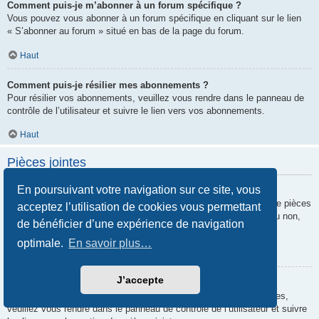
Comment puis-je m’abonner à un forum spécifique ?
Vous pouvez vous abonner à un forum spécifique en cliquant sur le lien
« S’abonner au forum » situé en bas de la page du forum.
Haut
Comment puis-je résilier mes abonnements ?
Pour résilier vos abonnements, veuillez vous rendre dans le panneau de
contrôle de l’utilisateur et suivre le lien vers vos abonnements.
Haut
Pièces jointes
En poursuivant votre navigation sur ce site, vous
Quelles pièces jointes sont autorisées sur ce forum ?
Chaque administrateur peut autoriser ou interdire certains types de pièces
acceptez l’utilisation de cookies vous permettant
jointes. Si vous n’êtes pas certain de savoir ce qui est autorisé ou non,
de bénéficier d’une expérience de navigation
nous vous invitons à contacter un administrateur du forum.
optimale.
En savoir plus…
Haut
J’accepte
Comment puis-je retrouver toutes mes pièces jointes ?
Pour retrouver la liste des pièces jointes que vous avez transférées,
veuillez vous rendre dans le panneau de contrôle de l’utilisateur et suivre