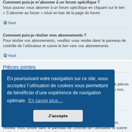
Comment puis-je m’abonner à un forum spécifique ?
Vous pouvez vous abonner à un forum spécifique en cliquant sur le lien
« S’abonner au forum » situé en bas de la page du forum.
Haut
Comment puis-je résilier mes abonnements ?
Pour résilier vos abonnements, veuillez vous rendre dans le panneau de
contrôle de l’utilisateur et suivre le lien vers vos abonnements.
Haut
Pièces jointes
En poursuivant votre navigation sur ce site, vous
Quelles pièces jointes sont autorisées sur ce forum ?
Chaque administrateur peut autoriser ou interdire certains types de pièces
acceptez l’utilisation de cookies vous permettant
jointes. Si vous n’êtes pas certain de savoir ce qui est autorisé ou non,
de bénéficier d’une expérience de navigation
nous vous invitons à contacter un administrateur du forum.
optimale.
En savoir plus…
Haut
J’accepte
Comment puis-je retrouver toutes mes pièces jointes ?
Pour retrouver la liste des pièces jointes que vous avez transférées,
veuillez vous rendre dans le panneau de contrôle de l’utilisateur et suivre