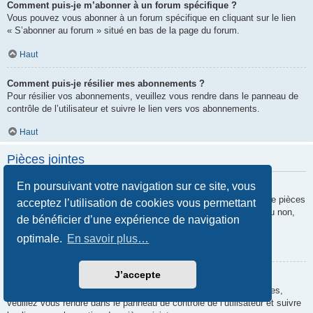
Comment puis-je m’abonner à un forum spécifique ?
Vous pouvez vous abonner à un forum spécifique en cliquant sur le lien
« S’abonner au forum » situé en bas de la page du forum.
Haut
Comment puis-je résilier mes abonnements ?
Pour résilier vos abonnements, veuillez vous rendre dans le panneau de
contrôle de l’utilisateur et suivre le lien vers vos abonnements.
Haut
Pièces jointes
En poursuivant votre navigation sur ce site, vous
Quelles pièces jointes sont autorisées sur ce forum ?
Chaque administrateur peut autoriser ou interdire certains types de pièces
acceptez l’utilisation de cookies vous permettant
jointes. Si vous n’êtes pas certain de savoir ce qui est autorisé ou non,
de bénéficier d’une expérience de navigation
nous vous invitons à contacter un administrateur du forum.
optimale.
En savoir plus…
Haut
J’accepte
Comment puis-je retrouver toutes mes pièces jointes ?
Pour retrouver la liste des pièces jointes que vous avez transférées,
veuillez vous rendre dans le panneau de contrôle de l’utilisateur et suivre