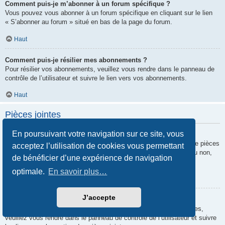
Comment puis-je m’abonner à un forum spécifique ?
Vous pouvez vous abonner à un forum spécifique en cliquant sur le lien
« S’abonner au forum » situé en bas de la page du forum.
Haut
Comment puis-je résilier mes abonnements ?
Pour résilier vos abonnements, veuillez vous rendre dans le panneau de
contrôle de l’utilisateur et suivre le lien vers vos abonnements.
Haut
Pièces jointes
En poursuivant votre navigation sur ce site, vous
Quelles pièces jointes sont autorisées sur ce forum ?
Chaque administrateur peut autoriser ou interdire certains types de pièces
acceptez l’utilisation de cookies vous permettant
jointes. Si vous n’êtes pas certain de savoir ce qui est autorisé ou non,
de bénéficier d’une expérience de navigation
nous vous invitons à contacter un administrateur du forum.
optimale.
En savoir plus…
Haut
J’accepte
Comment puis-je retrouver toutes mes pièces jointes ?
Pour retrouver la liste des pièces jointes que vous avez transférées,
veuillez vous rendre dans le panneau de contrôle de l’utilisateur et suivre