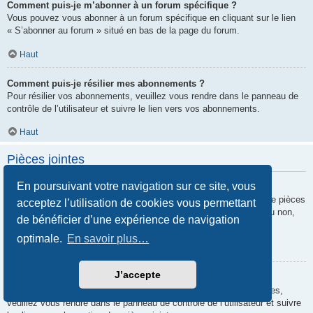
Comment puis-je m’abonner à un forum spécifique ?
Vous pouvez vous abonner à un forum spécifique en cliquant sur le lien
« S’abonner au forum » situé en bas de la page du forum.
Haut
Comment puis-je résilier mes abonnements ?
Pour résilier vos abonnements, veuillez vous rendre dans le panneau de
contrôle de l’utilisateur et suivre le lien vers vos abonnements.
Haut
Pièces jointes
En poursuivant votre navigation sur ce site, vous
Quelles pièces jointes sont autorisées sur ce forum ?
Chaque administrateur peut autoriser ou interdire certains types de pièces
acceptez l’utilisation de cookies vous permettant
jointes. Si vous n’êtes pas certain de savoir ce qui est autorisé ou non,
de bénéficier d’une expérience de navigation
nous vous invitons à contacter un administrateur du forum.
optimale.
En savoir plus…
Haut
J’accepte
Comment puis-je retrouver toutes mes pièces jointes ?
Pour retrouver la liste des pièces jointes que vous avez transférées,
veuillez vous rendre dans le panneau de contrôle de l’utilisateur et suivre